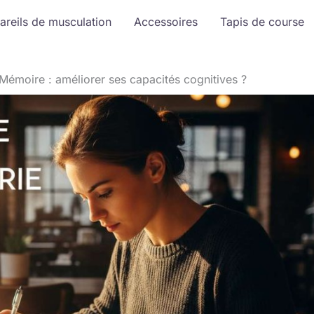
areils de musculation
Accessoires
Tapis de course
Mémoire : améliorer ses capacités cognitives ?