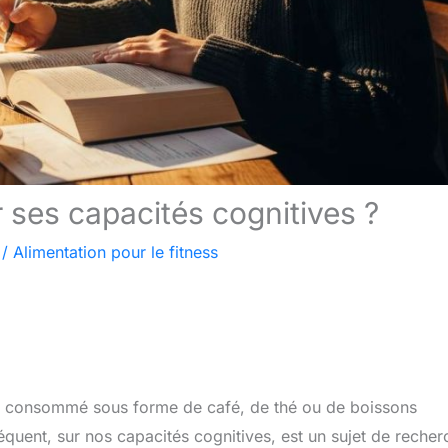
 ses capacités cognitives ?
/
Alimentation pour le fitness
nt consommé sous forme de café, de thé ou de boissons
quent, sur nos capacités cognitives, est un sujet de recher