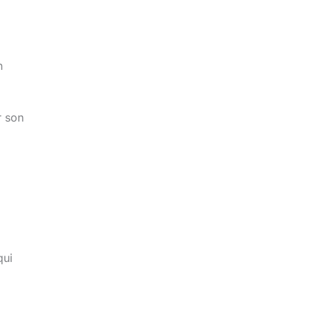
n
r son
qui