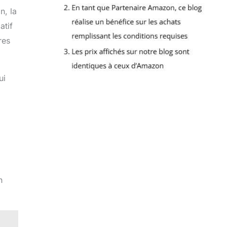
n, la
atif
res
ui
n