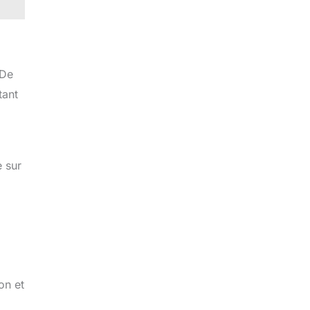
 De
tant
 sur
on et