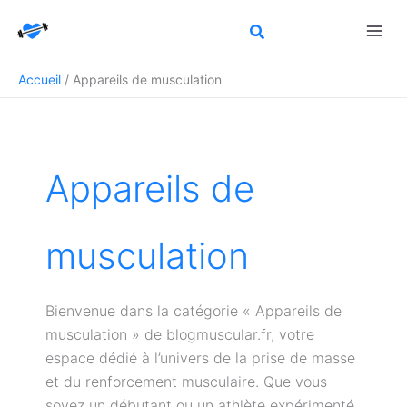
Aller
R
au
e
contenu
c
Accueil
Appareils de musculation
h
e
r
c
Appareils de
h
e
r
musculation
Bienvenue dans la catégorie « Appareils de
musculation » de blogmuscular.fr, votre
espace dédié à l’univers de la prise de masse
et du renforcement musculaire. Que vous
soyez un débutant ou un athlète expérimenté,