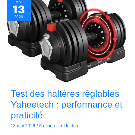
Mai
13
2026
Test des haltères réglables
Yaheetech : performance et
praticité
13 mai 2026
/
6 minutes de lecture