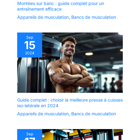
Montées sur banc : guide complet pour un
entraînement efficace
Appareils de musculation
,
Bancs de musculation
Sep
15
2024
Guide complet : choisir la meilleure presse à cuisses
iso-latérale en 2024
Appareils de musculation
,
Bancs de musculation
Sep