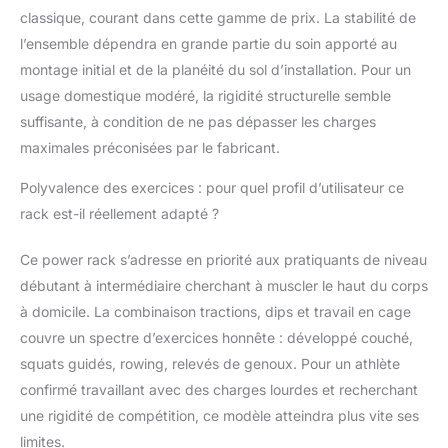
ET TRACTIONS : RENFORCEZ CHAQUE
classique, courant dans cette gamme de prix. La stabilité de
MUSCLE: Ajoutez des exercices variés
l’ensemble dépendra en grande partie du soin apporté au
avec les barres pour dips et barres de
traction. Que vous visiez les tractions
montage initial et de la planéité du sol d’installation. Pour un
musculation ou le renforcement des
usage domestique modéré, la rigidité structurelle semble
abdos, cet appareil musculation maison
suffisante, à condition de ne pas dépasser les charges
est conçu pour répondre à vos objectifs
maximales préconisées par le fabricant.
fitness. Son design robuste en tube d’acier
offre une stabilité optimale, même pour les
Polyvalence des exercices : pour quel profil d’utilisateur ce
entraînements les plus intensifs.
rack est-il réellement adapté ?
ASSEMBLAGE FACILE ET STABILITÉ
INCOMPARABLE: Montez votre station
musculation multifonction sans difficulté
Ce power rack s’adresse en priorité aux pratiquants de niveau
grâce à ses instructions claires. La
débutant à intermédiaire cherchant à muscler le haut du corps
structure en acier garantit une stabilité
à domicile. La combinaison tractions, dips et travail en cage
parfaite, essentielle pour travailler vos
couvre un spectre d’exercices honnête : développé couché,
tractions, dips et exercices de musculation
femme et homme. Transformez votre
squats guidés, rowing, relevés de genoux. Pour un athlète
maison en home gym avec ce matériel
confirmé travaillant avec des charges lourdes et recherchant
sport maison pratique et efficace.
une rigidité de compétition, ce modèle atteindra plus vite ses
limites.