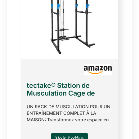
tectake® Station de
Musculation Cage de
Musculation Double Barre
UN RACK DE MUSCULATION POUR UN
de Tractions Barres à dips
ENTRAÎNEMENT COMPLET À LA
emboîtables Appareil pour
MAISON: Transformez votre espace en
muscler Barre Sport
salle de sport maison avec ce rack de
Maison Fitness 136 x
musculation polyvalent. Parfait pour