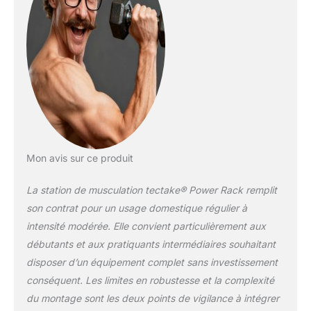
maison ou salle de sport. Travaillez vos
muscles avec confort et sécurité. DES
SUPPORTS AJUSTABLES ET
SÉCURISÉS POUR HALTÈRES: Avec 4
supports à haltères réglables en
hauteur, ce rack est un véritable kit
musculation maison. Les supports
caoutchoutés protègent votre matériel
musculation tout en offrant une prise
stable. Associé aux barres de sécurité
massives, il assure des séances en
Mon avis sur ce produit
toute tranquillité. BARRES POUR DIPS ET
TRACTIONS : RENFORCEZ CHAQUE
La station de musculation tectake® Power Rack remplit
MUSCLE: Ajoutez des exercices variés
son contrat pour un usage domestique régulier à
avec les barres pour dips et barres de
intensité modérée. Elle convient particulièrement aux
traction. Que vous visiez les tractions
débutants et aux pratiquants intermédiaires souhaitant
musculation ou le renforcement des
abdos, cet appareil musculation maison
disposer d’un équipement complet sans investissement
est conçu pour répondre à vos objectifs
conséquent. Les limites en robustesse et la complexité
fitness. Son design robuste en tube
du montage sont les deux points de vigilance à intégrer
d’acier offre une stabilité optimale,