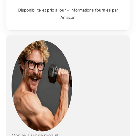
acier tressé Ø 5 mm recouverts de
polyuréthane et poulies sur roulements
Disponibilité et prix à jour – informations fournies par
à billes pour une fluidité impeccable.
Amazon
[Comfort et Ergonomie] :
Rembourrage de haute qualité,
antidérapant et résistant à la
transpiration, avec des éponges anti-
écrasement pour un confort maximal.
[Dimensions Compactes] :
Mesures seulement 147 x 107 cm H 202
cm, parfaite pour les environnements
domestiques, sans renoncer à la
polyvalence d’une salle de sport
complète.
[Emballage et
expédition] : La station arrive à domicile
dans des emballages sécurisés divisés
en 4 colis : 191 x 48 x 17,5 cm, 171 x 27
x 18,5 cm, 39 x 20 x 24 cm et 39 x 20
x 27 cm, avec un poids brut total de 131
kg.
[Sécurité garantie] : Les
mouvements guidés et la position
Mon avis sur ce produit