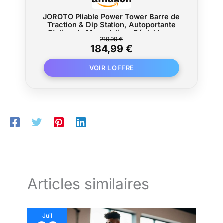
JOROTO Pliable Power Tower Barre de
Traction & Dip Station, Autoportante
Station de Musculation, Réglable en
219,99 €
Hauteur, 5 en 1 Appareil d'Entraînement
184,99 €
Dorsal pour la Maison Multifonction,
204KG Capacité
Articles similaires
Juil