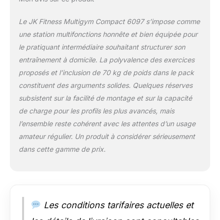
correcte assurent un entraînement sûr,
même pour les débutants.
Le JK Fitness Multigym Compact 6097 s’impose comme
[Accessoires inclus] : Barre lat, barre
triceps, chaîne, mousquetons et
une station multifonctions honnête et bien équipée pour
coussin pour épaules pour élargir la
le pratiquant intermédiaire souhaitant structurer son
gamme d’exercices.
[Guide
entraînement à domicile. La polyvalence des exercices
d'exercices] : Inclut un manuel détaillé
proposés et l’inclusion de 70 kg de poids dans le pack
avec toutes les possibilités
constituent des arguments solides. Quelques réserves
d'entraînement.
[Entraînements
complets] : Permet d’effectuer le
subsistent sur la facilité de montage et sur la capacité
développé-assis, le papillon, l’extension
de charge pour les profils les plus avancés, mais
des jambes, le high pulley, le low pulley,
l’ensemble reste cohérent avec les attentes d’un usage
la flexion des jambes, le curl sur banc
amateur régulier. Un produit à considérer sérieusement
Scott et bien plus encore. Robustesse et
portée : cadre stable avec une charge
dans cette gamme de prix.
maximale de 150 kg et un poids total de
125 kg pour soutenir les entraînements
les plus intenses.
Les conditions tarifaires actuelles et