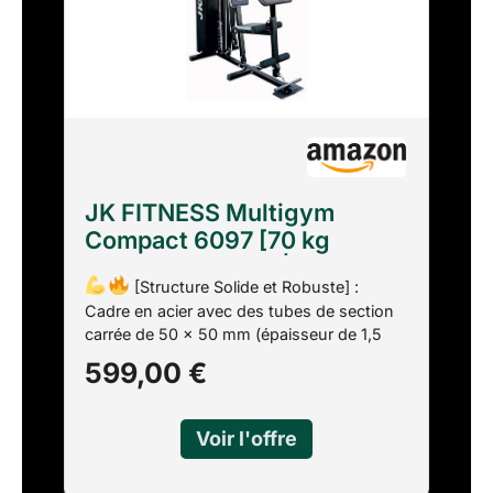
JK FITNESS Multigym
Compact 6097 [70 kg
Paquet de poids] |
[Structure Solide et Robuste] :
Exercices Chest Press,
Cadre en acier avec des tubes de section
Butterfly, Leg Curl,
carrée de 50 x 50 mm (épaisseur de 1,5
Low/High Pulley, Curl sur
mm), conçu pour garantir stabilité, sécurité
599,00 €
Banc Scott
et résistance même pour les utilisateurs les
plus exigeants.
[Large Ensemble de
Poids] : Équipé d'un ensemble de poids de
70 kg avec une sélection par paliers de 7
kg pour un entraînement progressif et