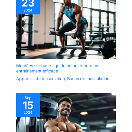
23
2024
Montées sur banc : guide complet pour un
entraînement efficace
Appareils de musculation
,
Bancs de musculation
Sep
15
2024