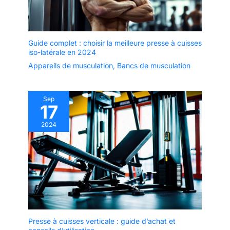
Guide complet : choisir la meilleure presse à cuisses
iso-latérale en 2024
Appareils de musculation
,
Bancs de musculation
Sep
17
2024
Presse à cuisses verticale : guide d’achat et