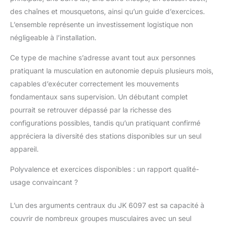
entraînement sûr, même pour les
des chaînes et mousquetons, ainsi qu’un guide d’exercices.
débutants.
[Accessoires inclus] :
L’ensemble représente un investissement logistique non
Barre lat, barre triceps, chaîne,
négligeable à l’installation.
mousquetons et coussin pour épaules
pour élargir la gamme d’exercices.
Ce type de machine s’adresse avant tout aux personnes
[Guide d'exercices] : Inclut un manuel
pratiquant la musculation en autonomie depuis plusieurs mois,
détaillé avec toutes les possibilités
d'entraînement.
[Entraînements
capables d’exécuter correctement les mouvements
complets] : Permet d’effectuer le
fondamentaux sans supervision. Un débutant complet
développé-assis, le papillon, l’extension
pourrait se retrouver dépassé par la richesse des
des jambes, le high pulley, le low pulley, la
configurations possibles, tandis qu’un pratiquant confirmé
flexion des jambes, le curl sur banc Scott
appréciera la diversité des stations disponibles sur un seul
et bien plus encore. Robustesse et portée :
cadre stable avec une charge maximale de
appareil.
150 kg et un poids total de 125 kg pour
soutenir les entraînements les plus
Polyvalence et exercices disponibles : un rapport qualité-
intenses.
usage convaincant ?
L’un des arguments centraux du JK 6097 est sa capacité à
couvrir de nombreux groupes musculaires avec un seul