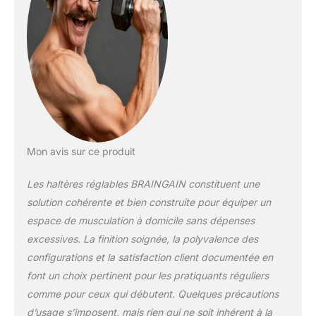
moletée antidérapante, elles sont
conçues pour offrir précision et confort
à chaque répétition. SÉCURITÉ ET
SÛRETÉ À CHAQUE UTILISATION – Le
système de verrouillage à double
goupille en acier maintient le poids de
l'haltère sélectionné en place, avec des
transitions fluides entre les poids par
simple rotation et clic, pour que votre
puissiez soulever des poids en toute
Mon avis sur ce produit
confiance, concentration et sécurité à
chaque entraînement. POUR TOUS LES
Les haltères réglables BRAINGAIN constituent une
NIVEAUX, POUR TOUS LES OBJECTIFS
– Que votre soyez débutant ou que
solution cohérente et bien construite pour équiper un
votre souleviez des poids lourds, notre
espace de musculation à domicile sans dépenses
ensemble d'haltères réglables s'adapte
excessives. La finition soignée, la polyvalence des
à votre force et à votre style. Conçu
configurations et la satisfaction client documentée en
pour votre accompagner à chaque
étape de votre parcours de musculation
font un choix pertinent pour les pratiquants réguliers
ou de remise en forme.
comme pour ceux qui débutent. Quelques précautions
d’usage s’imposent, mais rien qui ne soit inhérent à la