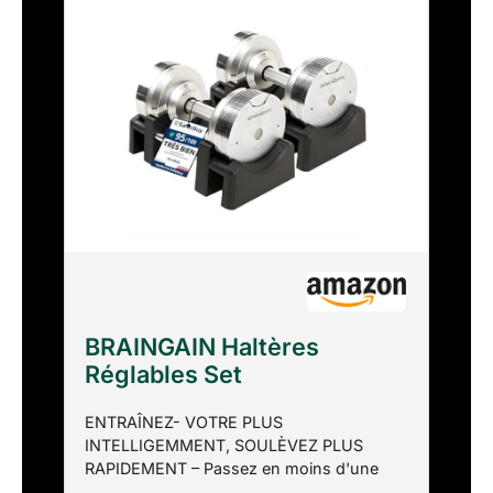
BRAINGAIN Haltères
Réglables Set
23,5kg/32,5kg/41,5kg –
ENTRAÎNEZ- VOTRE PLUS
Maintenant avec poignée
INTELLIGEMMENT, SOULÈVEZ PLUS
Gen 4 de 34mm – Changez
RAPIDEMENT – Passez en moins d'une
de poids en 1 sec –
seconde de 14 (23,5 kg) à 20 (32,5 kg) ou