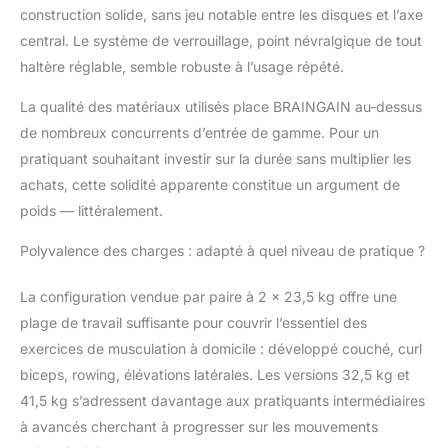
verrouillage à double goupille en acier
construction solide, sans jeu notable entre les disques et l’axe
maintient le poids de l'haltère sélectionné
central. Le système de verrouillage, point névralgique de tout
en place, avec des transitions fluides entre
haltère réglable, semble robuste à l’usage répété.
les poids par simple rotation et clic, pour
que votre puissiez soulever des poids en
La qualité des matériaux utilisés place BRAINGAIN au-dessus
toute confiance, concentration et sécurité
de nombreux concurrents d’entrée de gamme. Pour un
à chaque entraînement. POUR TOUS LES
pratiquant souhaitant investir sur la durée sans multiplier les
NIVEAUX, POUR TOUS LES OBJECTIFS –
Que votre soyez débutant ou que votre
achats, cette solidité apparente constitue un argument de
souleviez des poids lourds, notre
poids — littéralement.
ensemble d'haltères réglables s'adapte à
votre force et à votre style. Conçu pour
Polyvalence des charges : adapté à quel niveau de pratique ?
votre accompagner à chaque étape de
votre parcours de musculation ou de
La configuration vendue par paire à 2 x 23,5 kg offre une
remise en forme.
plage de travail suffisante pour couvrir l’essentiel des
exercices de musculation à domicile : développé couché, curl
biceps, rowing, élévations latérales. Les versions 32,5 kg et
41,5 kg s’adressent davantage aux pratiquants intermédiaires
à avancés cherchant à progresser sur les mouvements