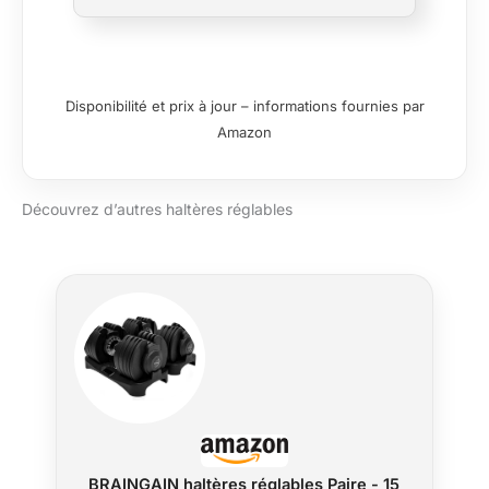
haltères individuels par un seul
ensemble d'haltères réglables.
Choisissez parmi 14 réglages sur la
version 23,5 kg (4 kg à 23,5 kg), 20
réglages sur la version 32,5 kg (4 kg à
Disponibilité et prix à jour – informations fournies par
32,5 kg) ou 26 réglages sur la version
Amazon
41,5 kg (4 kg à 41,5 kg), tous par
incréments de 1,5 kg. CONÇUES POUR
LA FORCE ET LE CONFORT – Désormais
Découvrez d’autres haltères réglables
équipées d'une poignée Gen 4 de 34
mm (au lieu de 37 mm), nos haltères
réglables offrent une prise plus fine et
plus contrôlée. Fabriquées en fonte de
première qualité avec une finition
moletée antidérapante, elles sont
conçues pour offrir précision et confort
à chaque répétition. SÉCURITÉ ET
SÛRETÉ À CHAQUE UTILISATION – Le
système de verrouillage à double
goupille en acier maintient le poids de
l'haltère sélectionné en place, avec des
BRAINGAIN haltères réglables Paire - 15