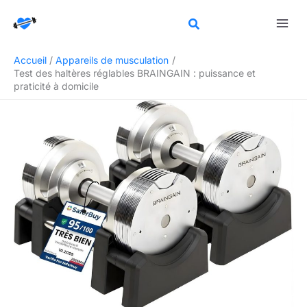
Aller
Rechercher
au
contenu
Accueil
Appareils de musculation
Test des haltères réglables BRAINGAIN : puissance et
praticité à domicile