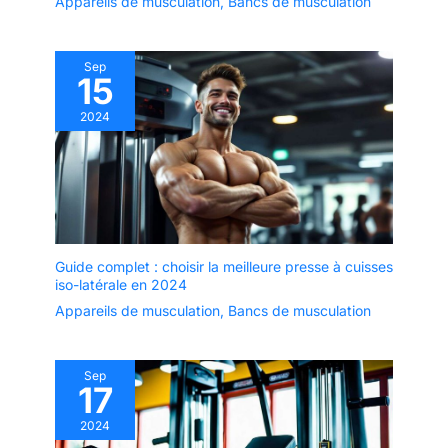
Appareils de musculation
,
Bancs de musculation
Sep
15
2024
Guide complet : choisir la meilleure presse à cuisses
iso-latérale en 2024
Appareils de musculation
,
Bancs de musculation
Sep
17
2024