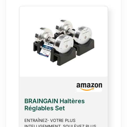
BRAINGAIN Haltères
Réglables Set
23,5kg/32,5kg/41,5kg –
ENTRAÎNEZ- VOTRE PLUS
Maintenant avec poignée
INTELLIGEMMENT, SOULÈVEZ PLUS