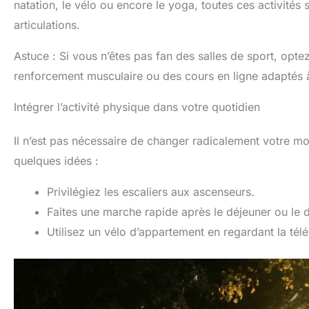
natation, le vélo ou encore le yoga, toutes ces activités
articulations.
Astuce : Si vous n’êtes pas fan des salles de sport, op
renforcement musculaire ou des cours en ligne adaptés à
Intégrer l’activité physique dans votre quotidien
Il n’est pas nécessaire de changer radicalement votre mod
quelques idées :
Privilégiez les escaliers aux ascenseurs.
Faites une marche rapide après le déjeuner ou le d
Utilisez un vélo d’appartement en regardant la télé