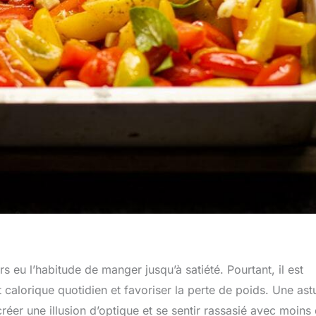
s eu l’habitude de manger jusqu’à satiété. Pourtant, il est
t calorique quotidien et favoriser la perte de poids. Une ast
 créer une illusion d’optique et se sentir rassasié avec moins