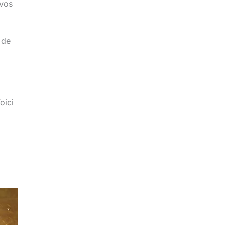
 vos
 de
oici