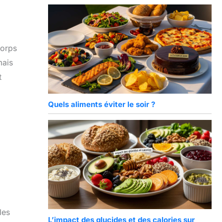
corps
mais
t
Quels aliments éviter le soir ?
les
L’impact des glucides et des calories sur