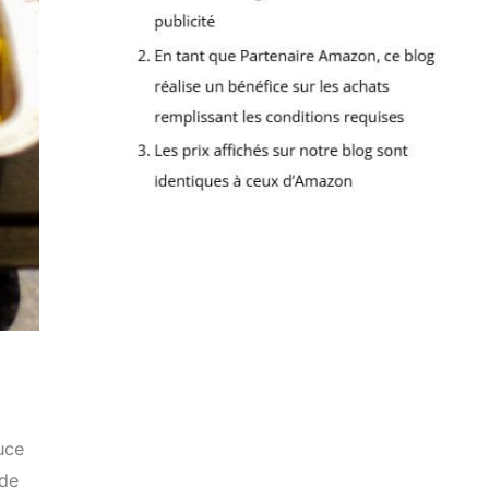
uce
 de