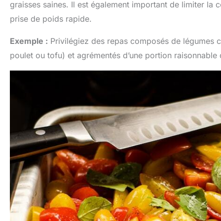
graisses saines. Il est également important de limiter la
prise de poids rapide.
Exemple :
Privilégiez des repas composés de légumes c
poulet ou tofu) et agrémentés d’une portion raisonnable