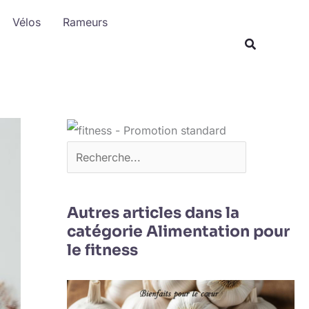
R
Vélos
Rameurs
e
c
h
e
r
c
h
e
r
Autres articles dans la
catégorie Alimentation pour
le fitness