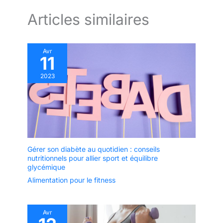
Articles similaires
Avr
11
2023
Gérer son diabète au quotidien : conseils
nutritionnels pour allier sport et équilibre
glycémique
Alimentation pour le fitness
Avr