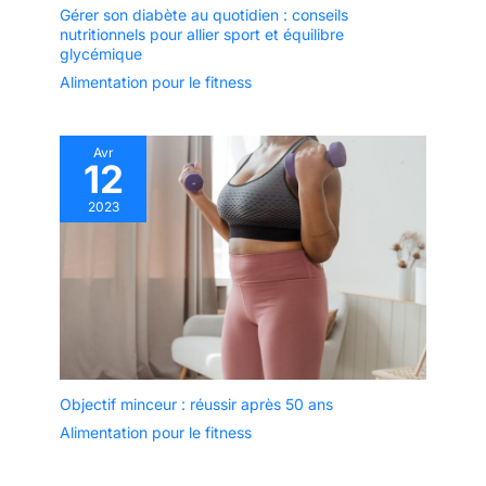
Gérer son diabète au quotidien : conseils
nutritionnels pour allier sport et équilibre
glycémique
Alimentation pour le fitness
Avr
12
2023
Objectif minceur : réussir après 50 ans
Alimentation pour le fitness