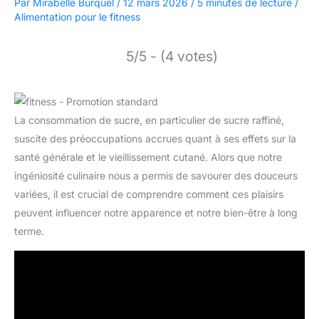
Par
Mirabelle Burquel
/
12 mars 2026
/
5 minutes de lecture
/
Alimentation pour le fitness
5/5 - (4 votes)
La consommation de sucre, en particulier de sucre raffiné,
suscite des préoccupations accrues quant à ses effets sur la
santé générale et le vieillissement cutané. Alors que notre
ingéniosité culinaire nous a permis de savourer des douceurs
variées, il est crucial de comprendre comment ces plaisirs
peuvent influencer notre apparence et notre bien-être à long
terme.