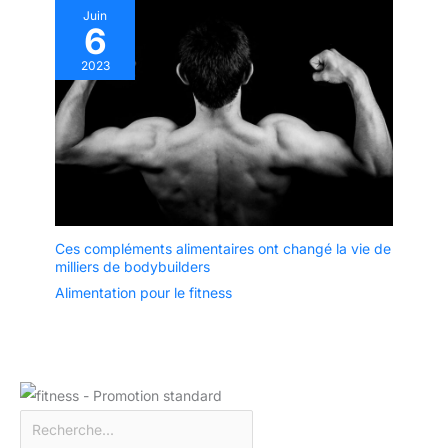
Juin
6
2023
Ces compléments alimentaires ont changé la vie de
milliers de bodybuilders
Alimentation pour le fitness