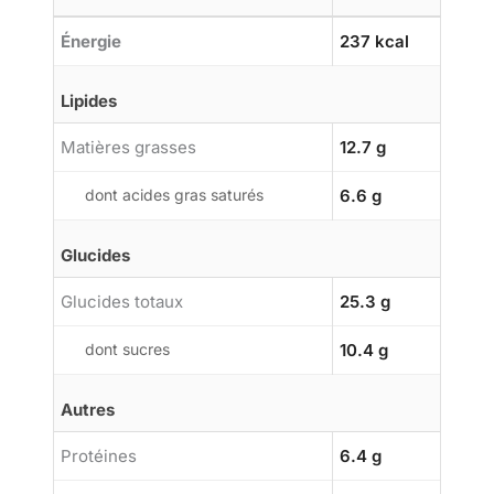
Énergie
237 kcal
Lipides
Matières grasses
12.7 g
dont acides gras saturés
6.6 g
Glucides
Glucides totaux
25.3 g
dont sucres
10.4 g
Autres
Protéines
6.4 g