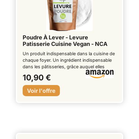
Poudre À Lever - Levure
Patisserie Cuisine Vegan - NCA
(100)
Un produit indispensable dans la cuisine de
chaque foyer. Un ingrédient indispensable
dans les pâtisseries, grâce auquel elles
deviennent dodues et, en même temps,
10,90 €
délicates. Aide à la pâtisserie et aux
desserts. Utilisation facile du produit dans la
fabrication de pain maison. Avec notre
levure, vos gâteaux lèveront rapidement et
uniformément à la taille désirée.
EMBALLAGE REFERMABLE : Le sac se
referme et assure la durabilité du produit et
la préservation de son arôme. 100% Naturel.
Conserver à l'abri de la lumière dans un
endroit frais et sec.