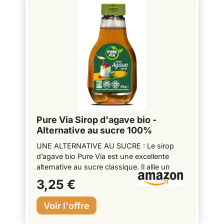
Pure Via Sirop d'agave bio -
Alternative au sucre 100%
d'origine naturelle- 330g
UNE ALTERNATIVE AU SUCRE : Le sirop
d’agave bio Pure Via est une excellente
alternative au sucre classique. Il allie un
pouvoir sucrant élevé à un indice
3,25 €
glycémique faible. 100 % D’ORIGINE
NATURELLE : Appelé « eau de miel » par les
Aztèques, le sirop d’agave est extrait de la
sève d’un cactus originaire du Mexique.