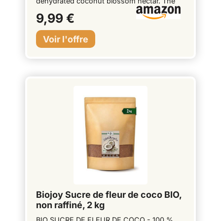
dehydrated coconut blossom nectar. The
flavor has a subtle hint of caramel that
9,99 €
blends well into any dessert recipe or your
daily cup of tea or coffee. This organic
herbal sweetener can perfectly replace
white cane sugar in your daily life. It's
vegan, vegetarian, and keto-friendly.
Instructions for use: You can use it in
baking, drinks, desserts, homemade dishes
as a great alternative to refined sugar. Store
in a cool and dry place. Ingrédients : sucre
de coco bio (100%) Dragon Superfoods
(est. 2008) offers easy and delicious recipes
that offer a healthy choice for everyone. In
our state-of-the-art factory, we set the
highest quality standards in the production
of vegan protein powders.
Biojoy Sucre de fleur de coco BIO,
non raffiné, 2 kg
BIO SUCRE DE FLEUR DE COCO - 100 %