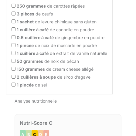
250
grammes
de carottes râpées
3
pièces
de oeufs
1
sachet
de levure chimique sans gluten
1
cuillère à café
de cannelle en poudre
0.5
cuillère à café
de gingembre en poudre
1
pincée
de noix de muscade en poudre
1
cuillère à café
de extrait de vanille naturelle
50
grammes
de noix de pécan
150
grammes
de cream cheese allégé
2
cuillères à soupe
de sirop d’agave
1
pincée
de sel
Analyse nutritionnelle
Nutri-Score C
A
B
C
D
E