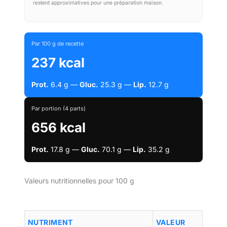
restent approximatives pour une préparation maison.
Par 100 g de recette
237 kcal
Prot.
6.4 g —
Gluc.
25.3 g —
Lip.
12.7 g
Par portion (4 parts)
656 kcal
Prot.
17.8 g —
Gluc.
70.1 g —
Lip.
35.2 g
Valeurs nutritionnelles pour 100 g
NUTRIMENT
VALEUR