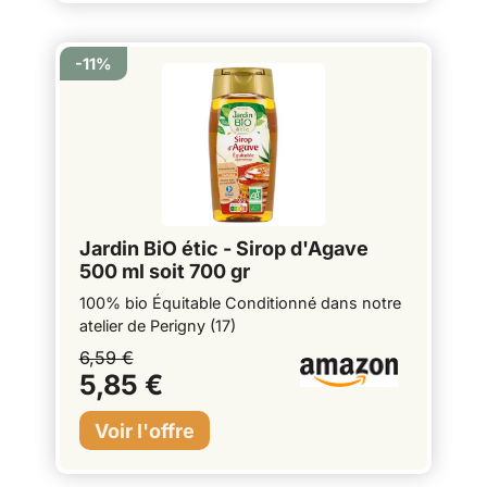
IDÉAL POUR SUCRER TOUTES VOS ENVIES
: Savourez votre sirop d’agave dans vos
boissons chaudes, vos yaourts, vos
-11%
pâtisseries ou vos fruits. Faites-vous plaisir
avec moins de calories! BIO : Le sirop
d’agave PureVia est certifié biologique, il est
100 % d’origine naturelle et vegan.
Jardin BiO étic - Sirop d'Agave
500 ml soit 700 gr
100% bio Équitable Conditionné dans notre
atelier de Perigny (17)
6,59 €
5,85 €