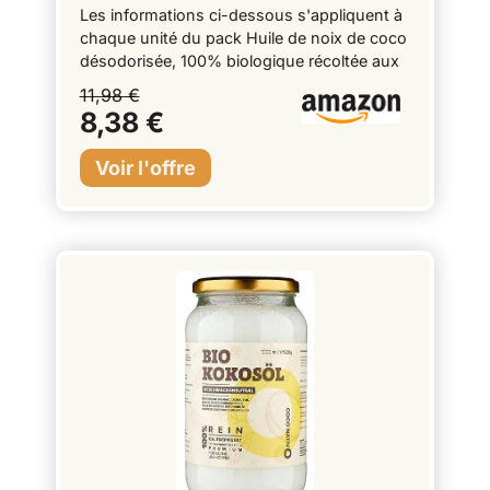
Biologique - Huile de coco raffinée
Les informations ci-dessous s'appliquent à
- Cuisine et cosmétique - 314ml
chaque unité du pack Huile de noix de coco
(Lot de 2)
désodorisée, 100% biologique récoltée aux
Philippines. Notre huile de noix de coco
11,98 €
désodorisée est issue de la pulpe séchée de
8,38 €
noix de coco. Les noix de coco sont
pressées et raffinées en douceur. L'huile de
noix de coco désodorisée / raffinée est
inodore et neutre en goût, c'est une huile
multiusage. L'huile de noix de coco bio
désodorisée s'utilise en cuisson douce ou à
forte température. Elle idéale pour remplacer
le beurre dans les pâtisserie. L'huile vierge
de noix de coco bio désodorisée est parfaite
pour les soins cosmétiques : elle hydrate la
peau et les cheveux en profondeur.