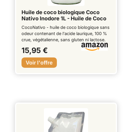
Huile de coco biologique Coco
Nativo Inodore 1L - Huile de Coco
Desodorisee
CocoNativo - huile de coco biologique sans
odeur contenant de l'acide laurique, 100 %
crue, végétalienne, sans gluten ni lactose.
Nutritive - Grâce à une extraction douce,
15,95 €
l'huile de coco contient de l'acide laurique et
d'autres substances actives précieuses
telles que la vitamine E, le magnésium, le
potassium, le calcium, le phosphore ainsi
que des minéraux essentiels. Pour la peau
et les cheveux - Idéale pour les soins du
corps, de la peau et des cheveux - hydrate
en douceur les peaux sèches et sensibles ;
peut être utilisée comme soin pour les
tatouages, comme huile de massage et bien
d'autres choses encore. Un must dans la
cuisine - Utilisation polyvalente - non
seulement parfaite pour la cuisson, la friture