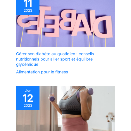
11
2023
Gérer son diabète au quotidien : conseils
nutritionnels pour allier sport et équilibre
glycémique
Alimentation pour le fitness
Avr
12
2023