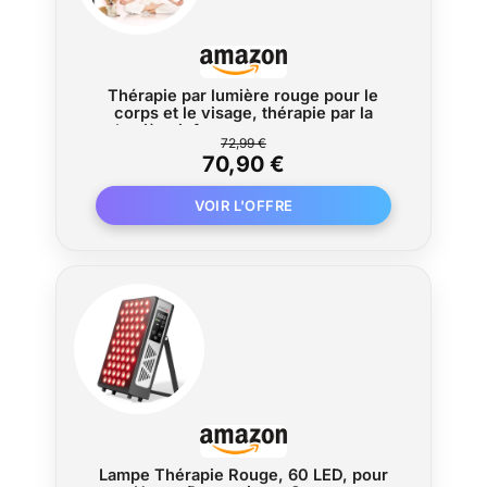
Thérapie par lumière rouge pour le
corps et le visage, thérapie par la
lumière infrarouge avec support,
72,99 €
panneau de lampe de thérapie par
70,90 €
lumière rouge, lumière rouge 660 nm et
850 nm LED proche
Lampe Thérapie Rouge, 60 LED, pour