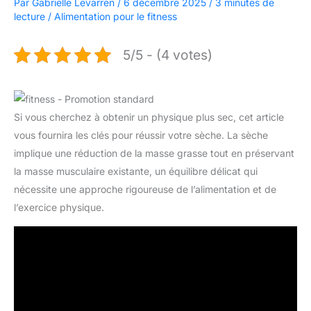
Par
Gabrielle Levarren
/
6 décembre 2025
/
3 minutes de
lecture
/
Alimentation pour le fitness
5/5 - (4 votes)
Si vous cherchez à obtenir un physique plus sec, cet article
vous fournira les clés pour réussir votre sèche. La sèche
implique une réduction de la masse grasse tout en préservant
la masse musculaire existante, un équilibre délicat qui
nécessite une approche rigoureuse de l’alimentation et de
l’exercice physique.