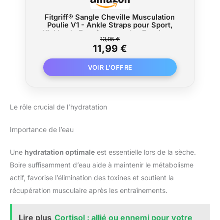
Fitgriff® Sangle Cheville Musculation
Poulie V1 - Ankle Straps pour Sport,
Kickback, Entraînement des Fessiers -
13,95 €
Accessoires de Fitness pour Cable
11,99 €
Machines (Blush Pink)
Le rôle crucial de l’hydratation
Importance de l’eau
Une
hydratation optimale
est essentielle lors de la sèche.
Boire suffisamment d’eau aide à maintenir le métabolisme
actif, favorise l’élimination des toxines et soutient la
récupération musculaire après les entraînements.
Lire plus
Cortisol : allié ou ennemi pour votre