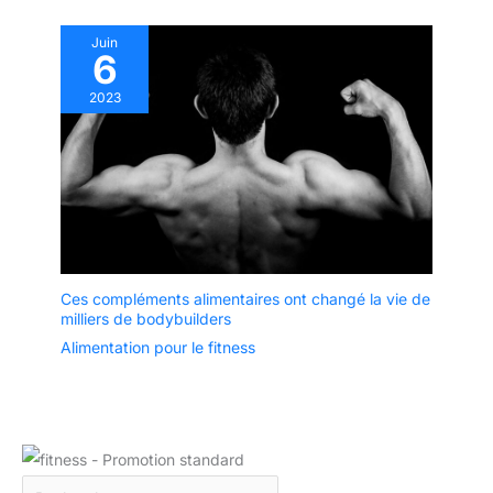
Juin
6
2023
Ces compléments alimentaires ont changé la vie de
milliers de bodybuilders
Alimentation pour le fitness