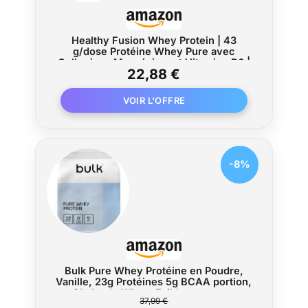
Healthy Fusion Whey Protein | 43
g/dose Protéine Whey Pure avec
Collagène, Magnésium et Vitamine B6 |
22,88 €
Augmente la masse musculaire,
améliore l’entraînement, renforce les
articulations | Chocolat 1kg
-8%
Bulk Pure Whey Protéine en Poudre,
Vanille, 23g Protéines 5g BCAA portion,
Shake de Whey, Faible en sucre,
37,99 €
Favorise la croissance la récupération