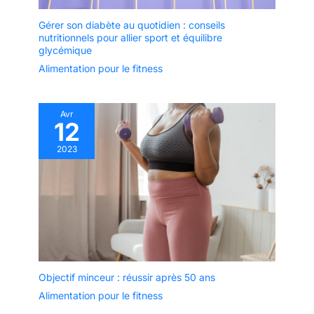
Gérer son diabète au quotidien : conseils
nutritionnels pour allier sport et équilibre
glycémique
Alimentation pour le fitness
Avr
12
2023
Objectif minceur : réussir après 50 ans
Alimentation pour le fitness