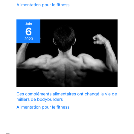
Alimentation pour le fitness
Juin
6
2023
Ces compléments alimentaires ont changé la vie de
milliers de bodybuilders
Alimentation pour le fitness