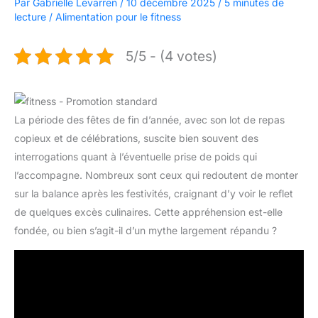
Par
Gabrielle Levarren
/
10 décembre 2025
/
5 minutes de
lecture
/
Alimentation pour le fitness
5/5 - (4 votes)
La période des fêtes de fin d’année, avec son lot de repas
copieux et de célébrations, suscite bien souvent des
interrogations quant à l’éventuelle prise de poids qui
l’accompagne. Nombreux sont ceux qui redoutent de monter
sur la balance après les festivités, craignant d’y voir le reflet
de quelques excès culinaires. Cette appréhension est-elle
fondée, ou bien s’agit-il d’un mythe largement répandu ?