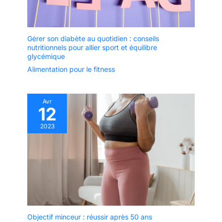
Gérer son diabète au quotidien : conseils
nutritionnels pour allier sport et équilibre
glycémique
Alimentation pour le fitness
Avr
12
2023
Objectif minceur : réussir après 50 ans