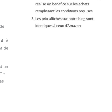
de
e
,4
. À
nt de
nd un
 Ce
pas