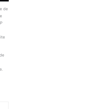
re de
ie
TP
ite
 de
e.