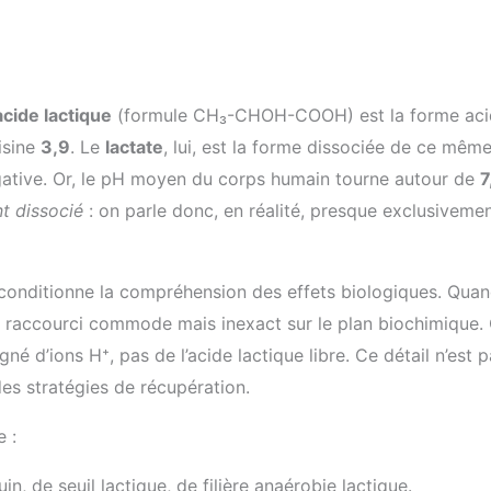
acide lactique
(formule CH₃-CHOH-COOH) est la forme aci
isine
3,9
. Le
lactate
, lui, est la forme dissociée de ce mêm
égative. Or, le pH moyen du corps humain tourne autour de
7
t dissocié
: on parle donc, en réalité, presque exclusiveme
e conditionne la compréhension des effets biologiques. Qua
 un raccourci commode mais inexact sur le plan biochimique.
 d’ions H⁺, pas de l’acide lactique libre. Ce détail n’est 
es stratégies de récupération.
 :
in, de seuil lactique, de filière anaérobie lactique.