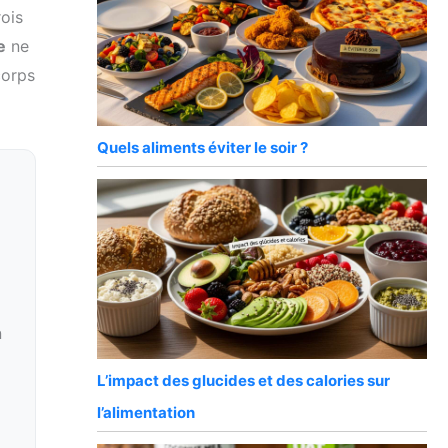
rois
e
ne
corps
Quels aliments éviter le soir ?
n
L’impact des glucides et des calories sur
l’alimentation