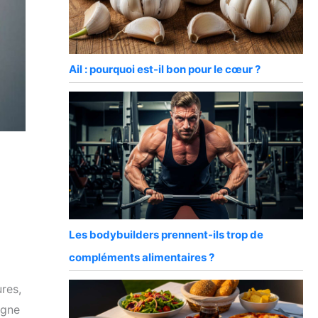
Ail : pourquoi est-il bon pour le cœur ?
Les bodybuilders prennent-ils trop de
compléments alimentaires ?
ures,
igne