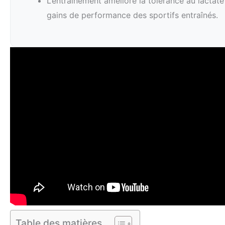
L’entraînement améliore la tolérance au lactate
gains de performance des sportifs entraînés.
Table des matières