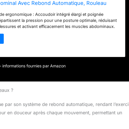
ominal Avec Rebond Automatique, Rouleau
our L'entraînement Des Abdominaux (Bleu)
e ergonomique : Accoudoir intégré élargi et poignée
épartissent la pression pour une posture optimale, réduisant
blessures et activant efficacement les muscles abdominaux.
ebond intelligent : Système innovant stabilisant le
 pour les débutants, limitant les oscillations et améliorant la
icacité de l’entraînement. Stabilité renforcée à double roue :
rouleur extra-large pour un contrôle précis et fluide des
fait pour renforcer le tronc. Matériaux durables et
Structure robuste, poignée en mousse EVA antidérapante,
r – informations fournies par Amazon
houc silencieuses pour protéger les sols et assurer confort
ntraînement polyvalent complet : Permet de réaliser divers
he, fentes, etc.), pour sculpter l’ensemble du corps et
jectifs de fitness.
eaux ?
e par son système de rebond automatique, rendant l’exerc
tour en douceur après chaque mouvement, permettant un