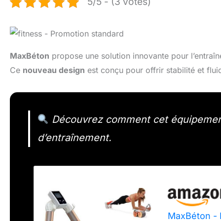
5/5 - (3 votes)
MaxBéton
propose une solution innovante pour l’entra
Ce
nouveau design
est conçu pour offrir stabilité et flui
Découvrez comment cet équipement 
d’entraînement.
MaxBéton - 