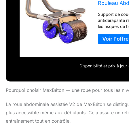
Rouleau Abd
Abdominal P
Support de coud
antidérapante r
les risques de 
Technologie de r
mouvement, idéal
sécurité et l’eff
Double roues et 
mouvements, par
confortables : 
Disponibilité et prix à jou
roues en caoutc
et durabilité. E
exercices (planc
atteindre ses ob
Pourquoi choisir MaxBéton — une roue pour tous les niv
La roue abdominale assistée V2 de MaxBéton se distingu
plus accessible même aux débutants. Cela assure un re
entraînement tout en contrôle.