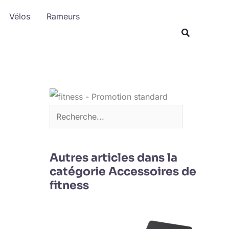
R
Vélos
Rameurs
e
c
h
e
r
c
h
e
r
Autres articles dans la
catégorie Accessoires de
fitness