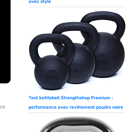
avec style
Test kettlebell Strengthshop Premium :
ice
performance avec revêtement poudre noire