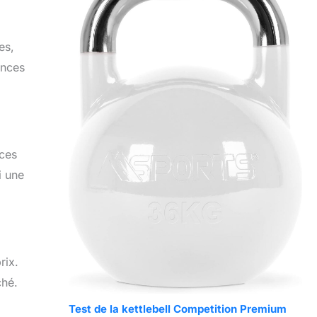
es,
ances
ices
i une
rix.
ché.
Test de la kettlebell Competition Premium