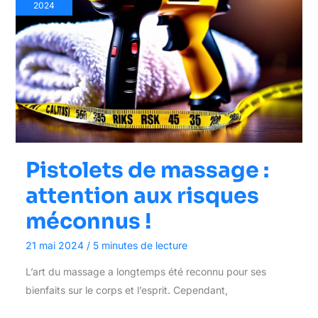
2024
Pistolets de massage :
attention aux risques
méconnus !
21 mai 2024
/
5 minutes de lecture
L’art du massage a longtemps été reconnu pour ses
bienfaits sur le corps et l’esprit. Cependant,