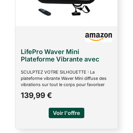
LifePro Waver Mini
Plateforme Vibrante avec
Télécommande et Bandes –
SCULPTEZ VOTRE SILHOUETTE : La
Plateforme Vibrante Corps
plateforme vibrante Waver Mini diffuse des
Entier pour Drainage
vibrations sur tout le corps pour favoriser
Lymphatique et Tonification,
l’activation musculaire. Développez votre
139,99 €
99 Vitesses, 10 Programmes
force, votre équilibre et votre souplesse
(Blanc)
facilement à domicile. ÉQUIPEMENT
COMPACT POUR LA MAISON : La LifePro
Waver Mini favorise l’activation musculaire, la
circulation et la mobilité. Comprend 4 bandes
boucle, 2 bandes de résistance, une