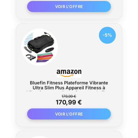
du Corps Entier
-5%
Bluefin Fitness Plateforme Vibrante
Ultra Slim Plus Appareil Fitness à
Vibrations pour l'entraînement de Tout
179,99 €
Le Corps | Plaque vibrante au Design
170,99 €
Compact avec Bandes de résistance