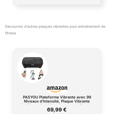
boucle, 2 bandes de résistance, une
télécommande et un manuel d’utilisation.
Rangement facile. BIEN-ÊTRE DU CORPS
ENTIER : Grâce à ses 10 programmes
prédéfinis, cette plateforme vibrante
Découvrez d’autres plaques vibrantes pour entraînement de
compacte accompagne la récupération
fitness
musculaire et articulaire tout en soutenant
un mode de vie actif. PUISSANTE ET
PORTABLE : Son moteur haute performance
de 200 W offre 99 niveaux de vitesse.
Surface antidérapante, écran intuitif et
fonctionnement silencieux pour un
entraînement pratique où que vous soyez.
ACCOMPAGNEZ VOTRE PARCOURS FORME
: Profitez d’un manuel détaillé, d’une
assistance en direct et d’un accès immédiat
à des vidéos d’entraînement professionnelles
pour atteindre vos objectifs avec LifePro.
PASYOU Plateforme Vibrante avec 99
Niveaux d’Intensité, Plaque Vibrante
Oscillante Antidérapante avec 2 Bandes
69,99 €
de Résistance et Télécommande,
Machine de Fitness pour Entraînement