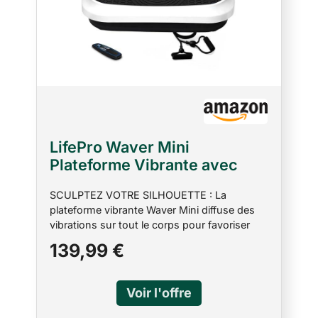
LifePro Waver Mini
Plateforme Vibrante avec
Télécommande et Bandes –
SCULPTEZ VOTRE SILHOUETTE : La
Plateforme Vibrante Corps
plateforme vibrante Waver Mini diffuse des
Entier pour Drainage
vibrations sur tout le corps pour favoriser
Lymphatique et Tonification,
l’activation musculaire. Développez votre
139,99 €
99 Vitesses, 10 Programmes
force, votre équilibre et votre souplesse
(Blanc)
facilement à domicile. ÉQUIPEMENT
COMPACT POUR LA MAISON : La LifePro
Waver Mini favorise l’activation musculaire, la
circulation et la mobilité. Comprend 4 bandes