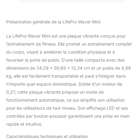
télécommande et un manuel d’utilisation.
Rangement facile. BIEN-ÊTRE DU CORPS
ENTIER : Grâce à ses 10 programmes
prédéfinis, cette plateforme vibrante
Présentation générale de la LifePro Waver Mini
compacte accompagne la récupération
musculaire et articulaire tout en soutenant
La LifePro Waver Mini est une plaque vibrante conçue pour
un mode de vie actif. PUISSANTE ET
l’entraînement de fitness. Elle promet un entraînement complet
PORTABLE : Son moteur haute performance
du corps, visant à améliorer la condition physique et à
de 200 W offre 99 niveaux de vitesse.
Surface antidérapante, écran intuitif et
favoriser la perte de poids. D’une taille compacte avec des
fonctionnement silencieux pour un
dimensions de 34,29 x 59,69 x 13,34 cm et un poids de 9,98
entraînement pratique où que vous soyez.
kg, elle est facilement transportable et peut s’intégrer dans
ACCOMPAGNEZ VOTRE PARCOURS FORME
n’importe quel espace domestique. Dotée d’un moteur de
: Profitez d’un manuel détaillé, d’une
assistance en direct et d’un accès immédiat
0,27, cette plaque vibrante propose un mode de
à des vidéos d’entraînement professionnelles
fonctionnement automatique, ce qui simplifie son utilisation
pour atteindre vos objectifs avec LifePro.
pour les utilisateurs de tout niveau. Son affichage LED et ses
contrôles par bouton-poussoir garantissent une prise en main
rapide et intuitive.
Caractéristiques techniques et utilisation