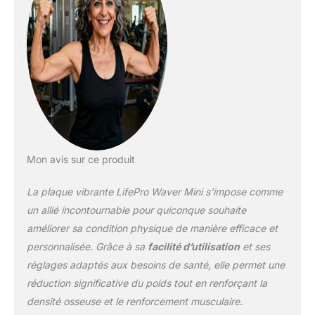
de 200 W offre 99 niveaux de vitesse.
Surface antidérapante, écran intuitif et
fonctionnement silencieux pour un
entraînement pratique où que vous soyez.
ACCOMPAGNEZ VOTRE PARCOURS FORME
: Profitez d’un manuel détaillé, d’une
assistance en direct et d’un accès immédiat
à des vidéos d’entraînement professionnelles
pour atteindre vos objectifs avec LifePro.
Mon avis sur ce produit
La plaque vibrante LifePro Waver Mini s’impose comme
un allié incontournable pour quiconque souhaite
améliorer sa condition physique de manière efficace et
personnalisée. Grâce à sa
facilité d’utilisation
et ses
réglages adaptés aux besoins de santé, elle permet une
réduction significative du poids tout en renforçant la
densité osseuse et le renforcement musculaire.