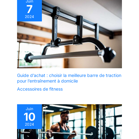
Juin
7
2024
Guide d’achat : choisir la meilleure barre de traction
pour l’entraînement à domicile
Accessoires de fitness
Juin
10
2024