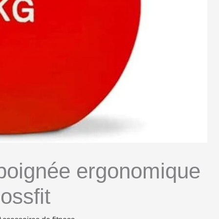
kg poignée ergonomique
ossfit