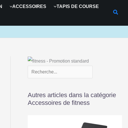
R
N
ACCESSOIRES
TAPIS DE COURSE
e
c
h
e
r
c
h
e
r
Autres articles dans la catégorie
Accessoires de fitness