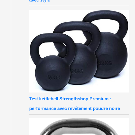
Test kettlebell Strengthshop Premium :
performance avec revêtement poudre noire