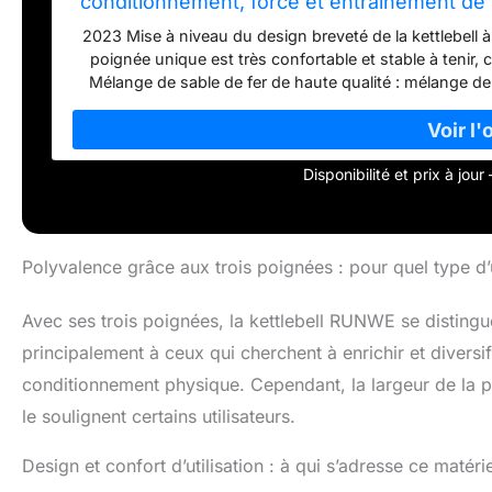
conditionnement, force et entraînement de b
poi
2023 Mise à niveau du design breveté de la kettlebell à
poignée unique est très confortable et stable à tenir, 
Mélange de sable de fer de haute qualité : mélange de fe
petite taille sans soudures, points faibles ou coutures
Finition durable avec revêtement en polypropylène pour évi
protéger les sols et améliorer l'apparence. Fond plat po
Disponibilité et prix à jou
pour les rangs renégades, les béquilles, les squats pist
avec un fond plat. Idéal pour tout âge ou sexe : large 
leur condition physique. Utilisé pour les balançoires,
arrachés pour travailler de nombreux groupes musculaire
Polyvalence grâce aux trois poignées : pour quel type d’u
les jambes, 
Avec ses trois poignées, la kettlebell RUNWE se distingu
principalement à ceux qui cherchent à enrichir et diversif
conditionnement physique. Cependant, la largeur de la 
le soulignent certains utilisateurs.
Design et confort d’utilisation : à qui s’adresse ce matérie