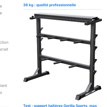
36 kg : qualité professionnelle
sa
ue
ction
rrait
ient
ns
Test : support haltères Gorilla Sports, max