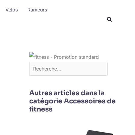
R
Vélos
Rameurs
e
c
h
e
r
c
h
e
r
Autres articles dans la
catégorie Accessoires de
fitness