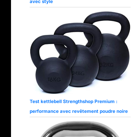
avec style
Test kettlebell Strengthshop Premium :
performance avec revêtement poudre noire