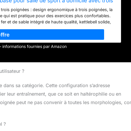
ase pour salle de sport à domicile avec trois
gnées
 trois poignées : design ergonomique à trois poignées, la
ce qui est pratique pour des exercices plus confortables.
r et de sable intégré de haute qualité, kettlebell solide,
. Idéal pour l'entraînement en intérieur et en extérieur.
ter la corrosion, augmenter la durabilité, réduire le bruit,
ur plus de stabilité : permet un rangement vertical, idéal
r – informations fournies par Amazon
olet montés et d'autres exercices nécessitant un kettlebell
gamme de poids idéal pour tous ceux qui veulent améliorer
 les soulevés de terre, les squats, les remontées et les
s et parties du corps, y compris les biceps, les épaules,
tilisateur ?
et plus encore.
e dans sa catégorie. Cette configuration s’adresse
ier leur entraînement, que ce soit en haltérophilie ou en
poignée peut ne pas convenir à toutes les morphologies, 
l ?