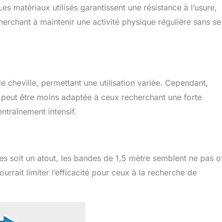
r renforcé, enveloppés dans de la mousse
s matériaux utilisés garantissent une résistance à l’usure,
ne prise en main plus confortable. Cosses
herchant à maintenir une activité physique régulière sans se
obustes pivotantes à 360° et boucles en
 résistance vous permettant de remplacer
résistance en latex et d'éviter facilement
ux ensembles de bandes de résistance
ibrer le poids des deux côtés et peuvent
ondre aux besoins de différents poids.
 cheville, permettant une utilisation variée. Cependant,
 et sûr : nos tiges de Pilates à trois
filetées pour éviter le risque de pincement
s peut être moins adaptée à ceux recherchant une forte
rs de l'assemblage. En outre, nous avons
entraînement intensif.
onnecteur au milieu en un bloc de fer solide
t antirouille pour garantir la durabilité du
ces soit un atout, les bandes de 1,5 mètre semblent ne pas of
urrait limiter l’efficacité pour ceux à la recherche de