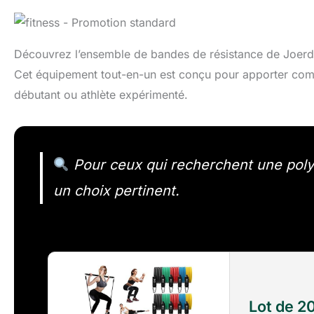
Découvrez l’ensemble de bandes de résistance de Joerde
Cet équipement tout-en-un est conçu pour apporter commo
débutant ou athlète expérimenté.
Pour ceux qui recherchent une polyv
un choix pertinent.
Lot de 2