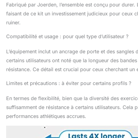
bâtons d'acie
Fabriqué par Joerden, l’ensemble est conçu pour durer. Le
souple pour u
faisant de ce kit un investissement judicieux pour ceux c
métalliques r
alliage haute
ruiner.
les bandes de 
les nœuds De
Compatibilité et usage : pour quel type d’utilisateur ?
peuvent équil
également rép
L’équipement inclut un ancrage de porte et des sangles de
Design durable
sections sont 
certains utilisateurs ont noté que la longueur des bande
des doigts lo
résistance. Ce détail est crucial pour ceux cherchant un 
amélioré le c
avec traitemen
Limites et précautions : à éviter pour certains profils ?
fil.
En termes de flexibilité, bien que la diversité des exerci
suffisamment de résistance à certains utilisateurs. Cela po
performances athlétiques accrues.