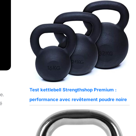
Test kettlebell Strengthshop Premium :
e.
performance avec revêtement poudre noire
é