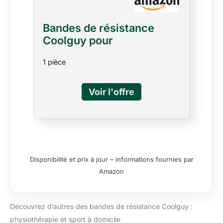
Bandes de résistance
Coolguy pour
physiothérapie, Yoga,
1 pièce
Pilates, rééducation et
entraînement à Domicile,
Bandes Non élastiques en
Latex.
Disponibilité et prix à jour – informations fournies par
Amazon
Découvrez d’autres des bandes de résistance Coolguy :
physiothérapie et sport à domicile