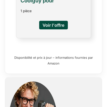
Coolguy pour
physiothérapie, Yoga,
1 pièce
Pilates, rééducation et
entraînement à Domicile,
Bandes Non élastiques en
Latex.
Disponibilité et prix à jour – informations fournies par
Amazon