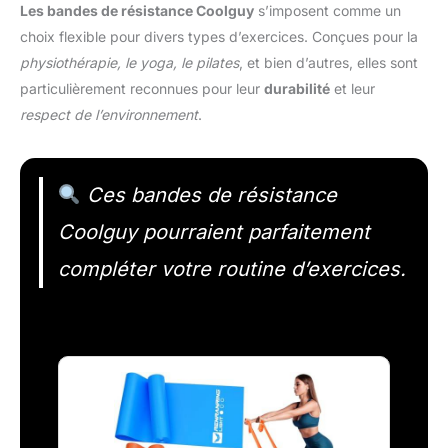
Les bandes de résistance Coolguy
s’imposent comme un
choix flexible pour divers types d’exercices. Conçues pour la
physiothérapie, le yoga, le pilates
, et bien d’autres, elles sont
particulièrement reconnues pour leur
durabilité
et leur
respect de l’environnement
.
Ces bandes de résistance
Coolguy pourraient parfaitement
compléter votre routine d’exercices.