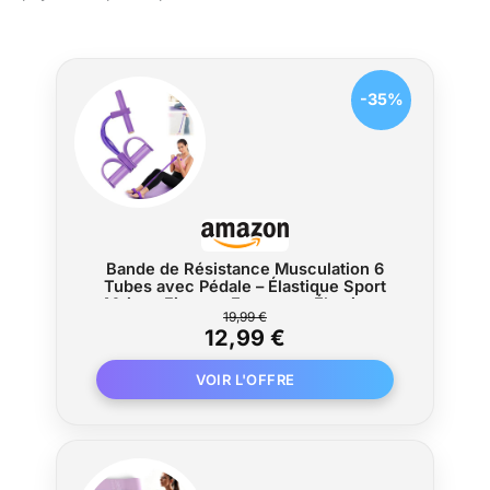
-35%
Bande de Résistance Musculation 6
Tubes avec Pédale – Élastique Sport
Maison Fitness, Extenseur Élastique
19,99 €
avec Poignées Antidérapantes pour
12,99 €
Abdominaux et Entraînement Complet
(Violet, 6 Tubes)