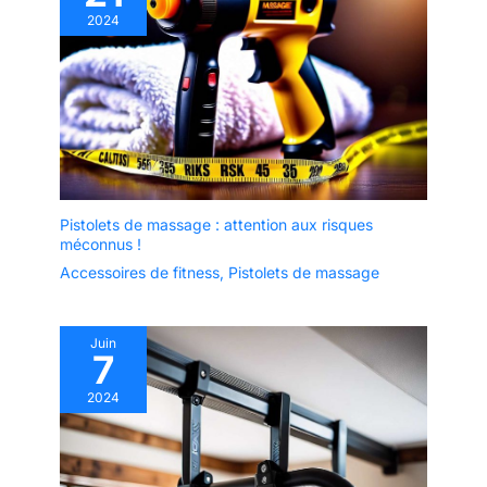
2024
Pistolets de massage : attention aux risques
méconnus !
Accessoires de fitness
,
Pistolets de massage
Juin
7
2024