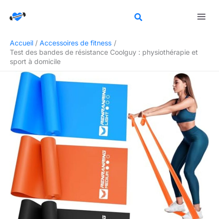
Aller
Rechercher
au
contenu
Accueil
Accessoires de fitness
Test des bandes de résistance Coolguy : physiothérapie et
sport à domicile