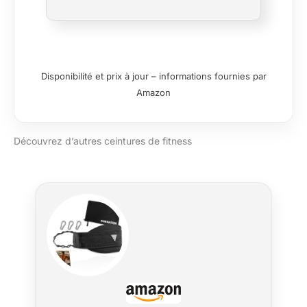
objectifs de remise en forme, que vous
soyez assis à un bureau ou promenez le
chien, Ab-Ribbon offre une portabilité
tout au long de la journée et une
meilleure sensibilisation au cœur
Disponibilité et prix à jour – informations fournies par
Personnalisé et pratique : fermeture
Amazon
hybride réglable en continu pour un
ajustement parfait. Sangle en polyester
lavable en machine pour plus de confort
Découvrez d’autres ceintures de fitness
et de durabilité et une boucle en alliage
avec revêtement en poudre résistant à
la corrosion Il fonctionne pour vous. -
Équilibre parfait entre rigidité et flexibilité
du poids pour tout exercice et
mouvement de fitness. Protection
amovible pour protéger les vêtements et
mémoriser notre ajustement parfait
Sensibilisation au cœur : développez la
conscience et la connectivité avec des
commentaires améliorés. La
sensibilisation est la clé du changement