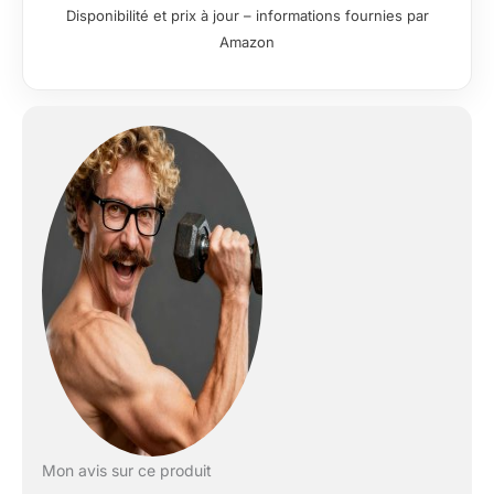
meilleure sensibilisation au cœur
Disponibilité et prix à jour – informations fournies par
Personnalisé et pratique : fermeture
Amazon
hybride réglable en continu pour un
ajustement parfait. Sangle en polyester
lavable en machine pour plus de confort
et de durabilité et une boucle en alliage
avec revêtement en poudre résistant à
la corrosion Il fonctionne pour vous. -
Équilibre parfait entre rigidité et flexibilité
du poids pour tout exercice et
mouvement de fitness. Protection
amovible pour protéger les vêtements et
mémoriser notre ajustement parfait
Sensibilisation au cœur : développez la
conscience et la connectivité avec des
commentaires améliorés. La
sensibilisation est la clé du changement
et Ab-Ribbon est votre entraîneur
virtuel, améliorant la connexion entre
l'esprit et le cœur pour vous aider à
soutenir, protéger, façonner et engager
Mon avis sur ce produit
correctement les abdominaux pendant