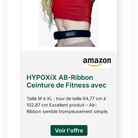
HYPOXiX AB-Ribbon
Ceinture de Fitness avec
Miroir Abdominal pour
Taille M à XL : tour de taille 64,77 cm à
Pilates, Barre, Yoga,
102,87 cm Excellent produit – Ab-
Respiration et thérapie
Ribbon semble trompeusement simple,
Physique, (M-XL) pour
mais c'est le résultat d'années de
Tour de Taille 64,77 cm à
prototypes et de tests pour atteindre sa
102,87 cm
simplicité sophistiquée. Obtenez de
meilleurs résultats pour atteindre vos