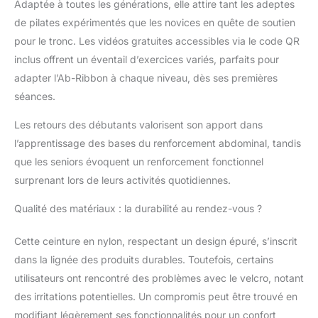
correctement les abdominaux pendant
Adaptée à toutes les générations, elle attire tant les adeptes
l'exercice et les activités quotidiennes
de pilates expérimentés que les novices en quête de soutien
Support : nous avons passé des années à
pour le tronc. Les vidéos gratuites accessibles via le code QR
concevoir ce produit. Nous avons
inclus offrent un éventail d’exercices variés, parfaits pour
développé beaucoup de contenu qui
adapter l’Ab-Ribbon à chaque niveau, dès ses premières
montre comment tirer le meilleur parti du
ruban Ab-Ribbon. Nous voulons que vous
séances.
soyez satisfait du produit et que vous
offriez une garantie de 90 jours. C'est
Les retours des débutants valorisent son apport dans
vraiment une évidence, commencez avec
l’apprentissage des bases du renforcement abdominal, tandis
Ab-Ribbon dès aujourd'hui. Pointez
que les seniors évoquent un renforcement fonctionnel
l'appareil photo de votre smartphone vers
surprenant lors de leurs activités quotidiennes.
le code QR inclus ou rendez-vous sur le
site Web imprimé sur l'étiquette pour
Qualité des matériaux : la durabilité au rendez-vous ?
obtenir des instructions (français non
garanti)
Cette ceinture en nylon, respectant un design épuré, s’inscrit
dans la lignée des produits durables. Toutefois, certains
utilisateurs ont rencontré des problèmes avec le velcro, notant
des irritations potentielles. Un compromis peut être trouvé en
modifiant légèrement ses fonctionnalités pour un confort