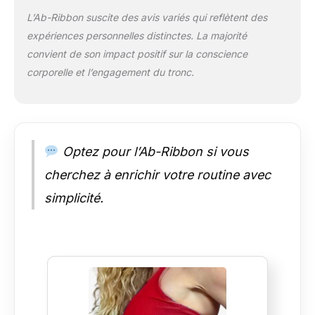
l'exercice et les activités quotidiennes
L’Ab-Ribbon suscite des avis variés qui reflètent des
Support : nous avons passé des années
expériences personnelles distinctes. La majorité
à concevoir ce produit. Nous avons
convient de son impact positif sur la conscience
développé beaucoup de contenu qui
corporelle et l’engagement du tronc.
montre comment tirer le meilleur parti du
ruban Ab-Ribbon. Nous voulons que
vous soyez satisfait du produit et que
vous offriez une garantie de 90 jours.
C'est vraiment une évidence,
commencez avec Ab-Ribbon dès
Optez pour l’Ab-Ribbon si vous
aujourd'hui. Pointez l'appareil photo de
cherchez à enrichir votre routine avec
votre smartphone vers le code QR inclus
ou rendez-vous sur le site Web imprimé
simplicité.
sur l'étiquette pour obtenir des
instructions (français non garanti)