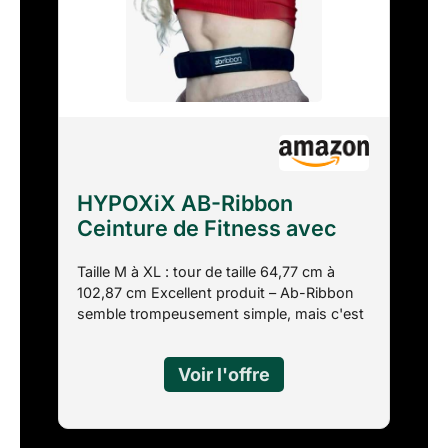
HYPOXiX AB-Ribbon
Ceinture de Fitness avec
Miroir Abdominal pour
Taille M à XL : tour de taille 64,77 cm à
Pilates, Barre, Yoga,
102,87 cm Excellent produit – Ab-Ribbon
Respiration et thérapie
semble trompeusement simple, mais c'est
Physique, (M-XL) pour Tour
le résultat d'années de prototypes et de
de Taille 64,77 cm à 102,87
tests pour atteindre sa simplicité
cm
sophistiquée. Obtenez de meilleurs
résultats pour atteindre vos objectifs de
remise en forme, que vous soyez assis à
un bureau ou promenez le chien, Ab-