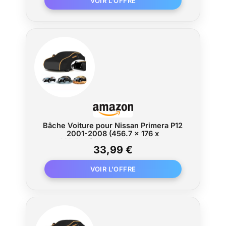
Bâche Voiture pour Nissan Primera P12
2001-2008 (456.7 x 176 x
148.2cm),Housse Auto Ourlet
33,99 €
Élastique-Imperméable + Anti-
poussière + Protection UV,Respirant &
Bandes Réfléchissantes