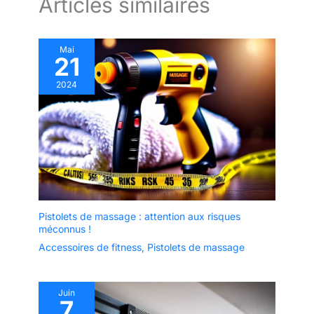
Articles similaires
Mai
21
2024
Pistolets de massage : attention aux risques
méconnus !
Accessoires de fitness
,
Pistolets de massage
Juin
7