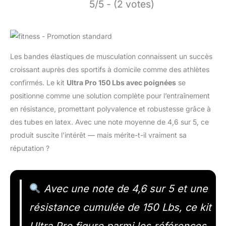
5/5 - (2 votes)
Les bandes élastiques de musculation connaissent un succès
croissant auprès des sportifs à domicile comme des athlètes
confirmés. Le kit
Ultra Pro 150 Lbs avec poignées
se
positionne comme une solution complète pour l’entraînement
en résistance, promettant polyvalence et robustesse grâce à
des tubes en latex. Avec une note moyenne de 4,6 sur 5, ce
produit suscite l’intérêt — mais mérite-t-il vraiment sa
réputation ?
Avec une note de 4,6 sur 5 et une
résistance cumulée de 150 Lbs, ce kit