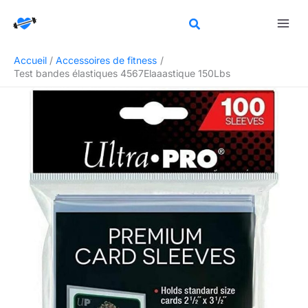
Aller
Rechercher
au
contenu
Accueil
Accessoires de fitness
Test bandes élastiques 4567Elaaastique 150Lbs