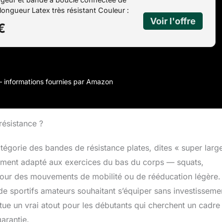
longueur Latex très résistant Couleur :
xercices d'entraînement illustré inclus
€
r – informations fournies par Amazon
résistance ?
égorie des bandes de résistance plates, dites « super large
rement adapté aux exercices du bas du corps — squats,
pour des mouvements de mobilité ou de rééducation légère.
de sportifs amateurs souhaitant s’équiper sans investisseme
tue un vrai atout pour les débutants qui cherchent un cadre
garantie.