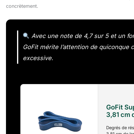
concrètement.
Avec une note de 4,7 sur 5 et un fo
GoFit mérite l’attention de quiconque
excessive.
GoFit Su
3,81 cm 
d'exerci
Degrés de rés
kg
3,81 cm de la