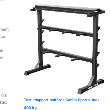
ement
tion
nte
nt
e du
Test : support haltères Gorilla Sports, max
atex
400 kg