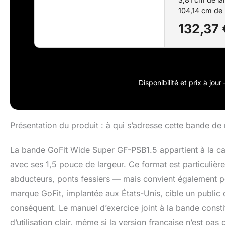
104,14 cm de 
bleu Guide d'e
132,37 
Disponibilité et prix à jou
Présentation du produit : à qui s’adresse cette bande de 
La bande GoFit Wide Super GF-PSB1.5 appartient à la cat
avec ses 1,5 pouce de largeur. Ce format est particuliè
abducteurs, ponts fessiers — mais convient également 
marque GoFit, implantée aux États-Unis, cible un public 
conséquent. Le manuel d’exercice joint à la bande consti
d’utilisation clair, même si la version française n’est pas 