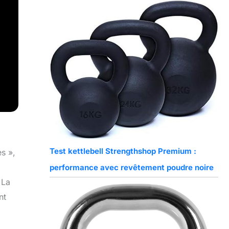
Test kettlebell Strengthshop Premium :
s »,
performance avec revêtement poudre noire
 La
nt