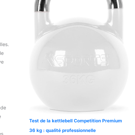
lles.
de
ve
 de
e
Test de la kettlebell Competition Premium
36 kg : qualité professionnelle
es