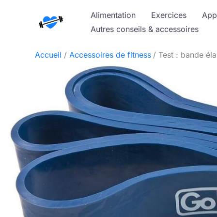
Aller
Alimentation
Exercices
App
au
Autres conseils & accessoires
contenu
Accueil
Accessoires de fitness
Test : bande él