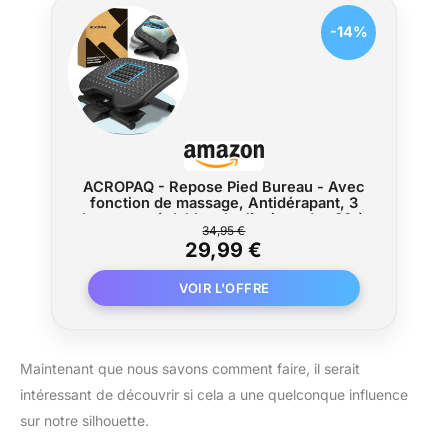
-14%
ACROPAQ - Repose Pied Bureau - Avec
fonction de massage, Antidérapant, 3
hauteurs réglables, Inclinaison de -30 à
34,95 €
+30 degrés - Repose pieds
29,99 €
ergonomique, Repose-pieds - Gris
Maintenant que nous savons comment faire, il serait
intéressant de découvrir si cela a une quelconque influence
sur notre silhouette.