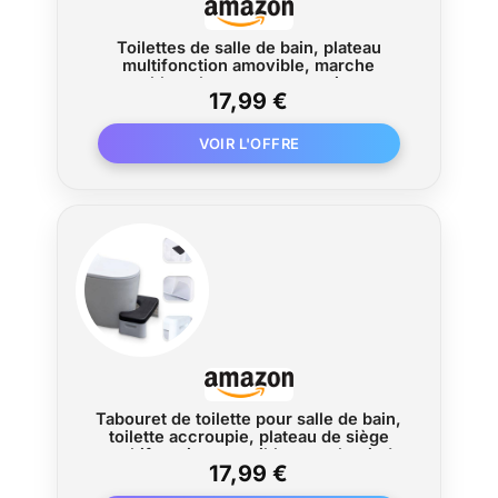
Toilettes de salle de bain, plateau
multifonction amovible, marche
portable, tabouret squat pratique et
17,99 €
compact, robuste (blanc)
Tabouret de toilette pour salle de bain,
toilette accroupie, plateau de siège
multifonction amovible, marchepied
17,99 €
portable pour salle de bain à domicile,
portable, tabouret de toilette accroupie