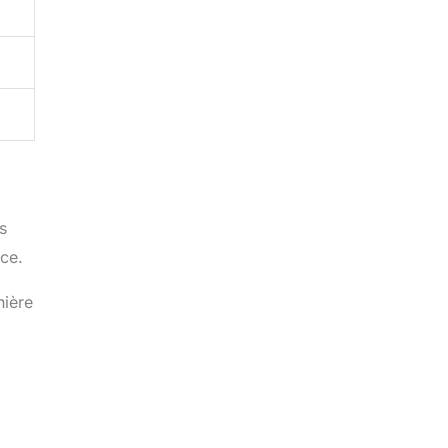
s
nce.
ière