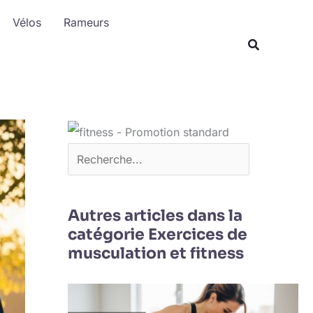
R
Vélos
Rameurs
e
c
h
e
r
c
h
e
r
Autres articles dans la
catégorie Exercices de
musculation et fitness