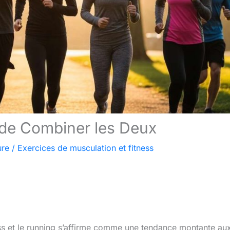
 de Combiner les Deux
ure
/
Exercices de musculation et fitness
ess et le running s’affirme comme une tendance montante au