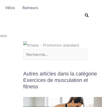
R
Vélos
Rameurs
e
c
h
e
ness
r
c
h
e
r
Autres articles dans la catégorie
Exercices de musculation et
fitness