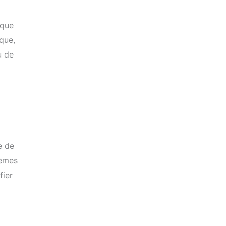
 que
que,
u de
e de
lèmes
fier