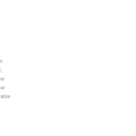
t
,
ne
par
rable