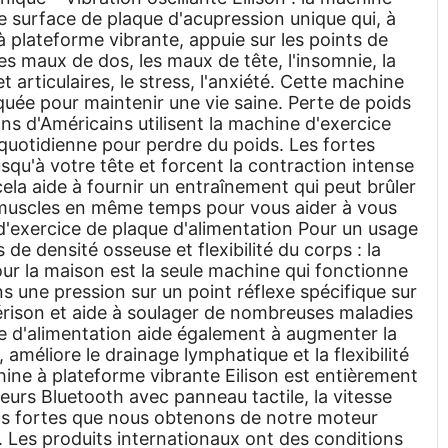
e surface de plaque d'acupression unique qui, à
à plateforme vibrante, appuie sur les points de
les maux de dos, les maux de tête, l'insomnie, la
t articulaires, le stress, l'anxiété. Cette machine
oquée pour maintenir une vie saine. Perte de poids
ns d'Américains utilisent la machine d'exercice
e quotidienne pour perdre du poids. Les fortes
squ'à votre tête et forcent la contraction intense
cela aide à fournir un entraînement qui peut brûler
 les muscles en même temps pour vous aider à vous
'exercice de plaque d'alimentation Pour un usage
de densité osseuse et flexibilité du corps : la
our la maison est la seule machine qui fonctionne
ns une pression sur un point réflexe spécifique sur
uérison et aide à soulager de nombreuses maladies
ue d'alimentation aide également à augmenter la
 améliore le drainage lymphatique et la flexibilité
ine à plateforme vibrante Eilison est entièrement
urs Bluetooth avec panneau tactile, la vitesse
ons fortes que nous obtenons de notre moteur
e. Les produits internationaux ont des conditions