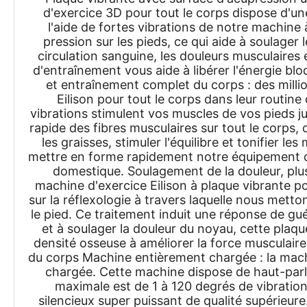
d'exercice 3D pour tout le corps dispose d'un
l'aide de fortes vibrations de notre machine 
pression sur les pieds, ce qui aide à soulager 
circulation sanguine, les douleurs musculaires e
d'entraînement vous aide à libérer l'énergie bl
et entraînement complet du corps : des millio
Eilison pour tout le corps dans leur routin
vibrations stimulent vos muscles de vos pieds ju
rapide des fibres musculaires sur tout le corps, 
les graisses, stimuler l'équilibre et tonifier
mettre en forme rapidement notre équipement d
domestique. Soulagement de la douleur, plus 
machine d'exercice Eilison à plaque vibrante p
sur la réflexologie à travers laquelle nous metto
le pied. Ce traitement induit une réponse de g
et à soulager la douleur du noyau, cette plaq
densité osseuse à améliorer la force musculaire,
du corps Machine entièrement chargée : la mach
chargée. Cette machine dispose de haut-parle
maximale est de 1 à 120 degrés de vibrati
silencieux super puissant de qualité supérieur