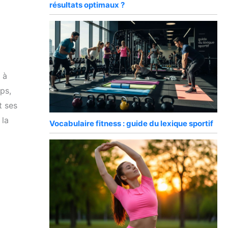
résultats optimaux ?
 à
ps,
t ses
 la
Vocabulaire fitness : guide du lexique sportif