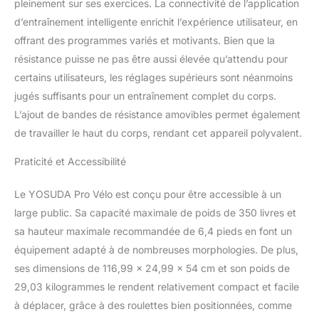
Support de tablette intégré pour plus de
pleinement sur ses exercices. La connectivité de l’application
plaisir à l'exercice. La connexion avec les
d’entraînement intelligente enrichit l’expérience utilisateur, en
applications sportives offre une expérience
offrant des programmes variés et motivants. Bien que la
de conduite immersive, des sessions
résistance puisse ne pas être aussi élevée qu’attendu pour
d'entraîneurs en ligne et plus encore.
Compagnon de fitness haut de gamme :
certains utilisateurs, les réglages supérieurs sont néanmoins
construit avec un cadre robuste en acier
jugés suffisants pour un entraînement complet du corps.
léger de qualité commerciale pour une plus
L’ajout de bandes de résistance amovibles permet également
longue durée de vie, garantit une excellente
de travailler le haut du corps, rendant cet appareil polyvalent.
stabilité et sécurité, supporte jusqu'à 158,8
kg. Assemblage facile : préinstallé la plupart
Praticité et Accessibilité
des vélos couchés, instructions claires étape
par étape et vidéos d'assemblage pour votre
Le YOSUDA Pro Vélo est conçu pour être accessible à un
référence, ce qui rend l'installation un jeu
d'enfant. Facile à déplacer une fois
large public. Sa capacité maximale de poids de 350 livres et
l'assemblage terminé. 16 niveaux de
sa hauteur maximale recommandée de 6,4 pieds en font un
résistance : notre vélo offre deux fois plus de
équipement adapté à de nombreuses morphologies. De plus,
résistance que les autres vélos couchés, ce
ses dimensions de 116,99 x 24,99 x 54 cm et son poids de
qui le rend idéal pour les débutants et les
professionnels. Choisissez votre niveau
29,03 kilogrammes le rendent relativement compact et facile
d'entraînement préféré et obtenez une
à déplacer, grâce à des roulettes bien positionnées, comme
efficacité optimale.