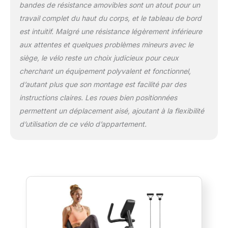
bandes de résistance amovibles sont un atout pour un
kg. Assemblage facile : préinstallé la plupart
des vélos couchés, instructions claires étape
travail complet du haut du corps, et le tableau de bord
par étape et vidéos d'assemblage pour votre
est intuitif. Malgré une résistance légèrement inférieure
référence, ce qui rend l'installation un jeu
aux attentes et quelques problèmes mineurs avec le
d'enfant. Facile à déplacer une fois
siège, le vélo reste un choix judicieux pour ceux
l'assemblage terminé. 16 niveaux de
résistance : notre vélo offre deux fois plus de
cherchant un équipement polyvalent et fonctionnel,
résistance que les autres vélos couchés, ce
d’autant plus que son montage est facilité par des
qui le rend idéal pour les débutants et les
instructions claires. Les roues bien positionnées
professionnels. Choisissez votre niveau
permettent un déplacement aisé, ajoutant à la flexibilité
d'entraînement préféré et obtenez une
efficacité optimale.
d’utilisation de ce vélo d’appartement.