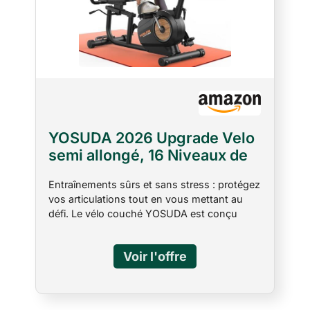
YOSUDA 2026 Upgrade Velo
semi allongé, 16 Niveaux de
Résistance, Siège Confort XL
Entraînements sûrs et sans stress : protégez
Réglable 4D, App/Bluetooth,
vos articulations tout en vous mettant au
Colonne Pliable Intégrée,
défi. Le vélo couché YOSUDA est conçu
Velo d appartement pour
selon les conseils des professionnels de la
Seniors, 160 KG/190 CM, RC-
rééducation, spécialement conçu pour les
PRO MAX
personnes âgées, obèses, enceintes et les
personnes souffrant de blessures au genou
et à la taille. Exercice silencieux pour profiter
à tout moment : le vélo d'appartement