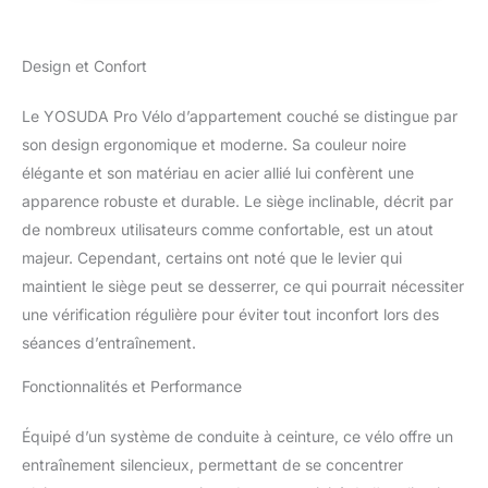
couché YOSUDA offre une expérience
d'exercice silencieuse. Intégrez-le facilement
dans votre routine quotidienne, que ce soit
Design et Confort
pour regarder la télévision ou lire, sans
perturber votre famille ou vos voisins.
Le YOSUDA Pro Vélo d’appartement couché se distingue par
Réglage rapide et facile : ajustez facilement la
son design ergonomique et moderne. Sa couleur noire
position du siège et la hauteur à la volée
pendant l'exercice. Pas besoin d'arrêter votre
élégante et son matériau en acier allié lui confèrent une
entraînement, pas besoin de vous lever.
apparence robuste et durable. Le siège inclinable, décrit par
Juste un coup de poignée à vos côtés En
de nombreux utilisateurs comme confortable, est un atout
outre, le siège et le dossier réglables en
majeur. Cependant, certains ont noté que le levier qui
continu garantissent un grand espace pour
les jambes et une posture confortable pour
maintient le siège peut se desserrer, ce qui pourrait nécessiter
les utilisateurs jusqu'à 1,8 m. Entraînement
une vérification régulière pour éviter tout inconfort lors des
complet du corps : travaillez différents
séances d’entraînement.
groupes musculaires dans le haut et le bas
du corps en utilisant simultanément les
Fonctionnalités et Performance
bandes de résistance (amovibles) et les
pédales. Interaction intelligente des données
Équipé d’un système de conduite à ceinture, ce vélo offre un
: le moniteur numérique LED suit
entraînement silencieux, permettant de se concentrer
efficacement les données d'exercice.