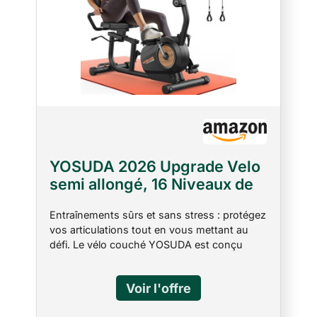
YOSUDA 2026 Upgrade Velo
semi allongé, 16 Niveaux de
Résistance, Siège Confort XL
Entraînements sûrs et sans stress : protégez
Réglable 4D, App/Bluetooth,
vos articulations tout en vous mettant au
Colonne Pliable Intégrée,
défi. Le vélo couché YOSUDA est conçu
Velo d appartement pour
selon les conseils des professionnels de la
Seniors, 160 KG/190 CM, RC-
rééducation, spécialement conçu pour les
PRO MAX
personnes âgées, obèses, enceintes et les
personnes souffrant de blessures au genou