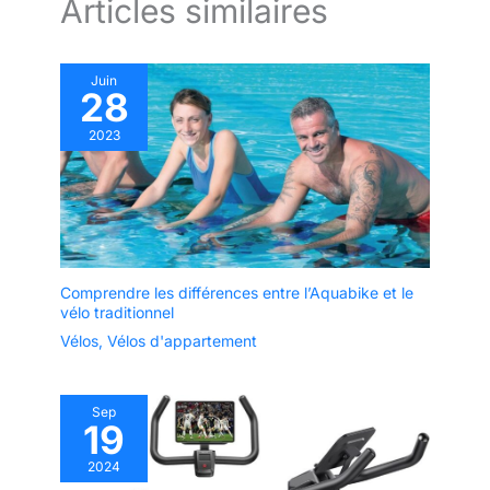
Articles similaires
Juin
28
2023
Comprendre les différences entre l’Aquabike et le
vélo traditionnel
Vélos
,
Vélos d'appartement
Sep
19
2024