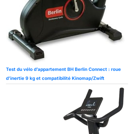
Test du vélo d’appartement BH Berlin Connect : roue
d’inertie 9 kg et compatibilité Kinomap/Zwift