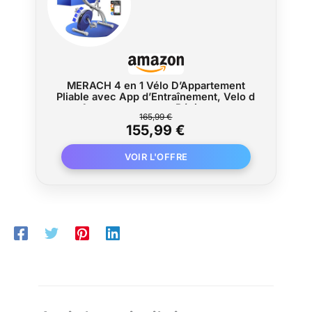
d'entraînement préféré et obtenez une
efficacité optimale.
MERACH 4 en 1 Vélo D’Appartement
Pliable avec App d’Entraînement, Velo d
Appartement avec Résistance
165,99 €
Magnétique 16 Niveaux, Écran LCD &
155,99 €
Mesure du Pouls, Vélos de Fitness avec
Siège Confortable