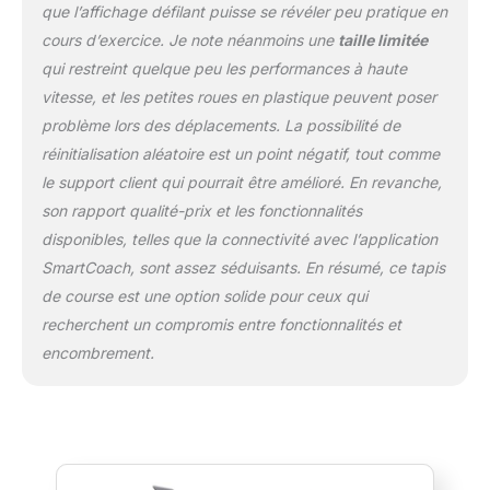
131.1x65x16.5cm, facilitant le rangement et
que l’affichage défilant puisse se révéler peu pratique en
économisant de l'espace, adapté aux à la
cours d’exercice. Je note néanmoins une
taille limitée
APPT ou au bureau.
【CONNECTIVITÉ
qui restreint quelque peu les performances à haute
INTELLIGENTE, EXPÉRIENCE IMMERSIVE DE
FITNESS VIRTUEL】：En connectant
vitesse, et les petites roues en plastique peuvent poser
l'application UREVO SmartCoach, vous
problème lors des déplacements. La possibilité de
pouvez débloquer des itinéraires urbains
réinitialisation aléatoire est un point négatif, tout comme
virtuels, suivre votre progression en temps
le support client qui pourrait être amélioré. En revanche,
réel, vous challenger et interagir avec des
utilisateurs du monde entier. Cela enrichit
son rapport qualité-prix et les fonctionnalités
votre entraînement, le rendant plus amusant
disponibles, telles que la connectivité avec l’application
et varié. Avec une plage de vitesses de 1 à 12
SmartCoach, sont assez séduisants. En résumé, ce tapis
km/h, il répond aux besoins des coureurs
de course est une option solide pour ceux qui
professionnels et vous aide à améliorer vos
performances.
【PLATEFORME ÉTENDUE
recherchent un compromis entre fonctionnalités et
& SYSTÈME DE RÉDUCTION DES CHOCS À
encombrement.
8 POINTS】：La grande plateforme de
42×108 cm offre plus d'espace pour les
utilisateurs de toutes tailles. Le système de
réduction des chocs à 8 points réduit
efficacement l'impact sur les genoux et les
chevilles. Avec une structure en acier allié