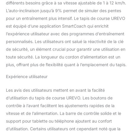
dans le bureau, vous permettant d'ajuster
différents besoins grâce à sa vitesse ajustable de 1 à 12 km/h.
facilement la vitesse, l'inclinaison et de suivre
L’auto-inclinaison jusqu’à 9% permet de simuler des pentes
en temps réel Temps, Distance, Vitesse et
pour un entraînement plus intensif. Le tapis de course UREVO
Calories brûlées pour rester motivé tout au
long de l'entraînement. Tapis-Course se plie
est équipé d’une application SmartCoach qui enrichit
rapidement à une taille compacte de
l’expérience utilisateur avec des programmes d’entraînement
131.1x65x16.5cm, facilitant le rangement et
personnalisés. Les utilisateurs ont salué la réactivité de la clé
économisant de l'espace, adapté aux à la
de sécurité, un élément crucial pour garantir une utilisation en
APPT ou au bureau.
【CONNECTIVITÉ
INTELLIGENTE, EXPÉRIENCE IMMERSIVE DE
toute sécurité. La longueur du cordon d’alimentation est un
FITNESS VIRTUEL】：En connectant
plus, offrant plus de flexibilité quant à l’emplacement du tapis.
l'application UREVO SmartCoach, vous
pouvez débloquer des itinéraires urbains
Expérience utilisateur
virtuels, suivre votre progression en temps
réel, vous challenger et interagir avec des
Les avis des utilisateurs mettent en avant la facilité
utilisateurs du monde entier. Cela enrichit
d’utilisation du tapis de course UREVO. Les boutons de
votre entraînement, le rendant plus amusant
contrôle à l’avant facilitent les ajustements rapides de la
et varié. Avec une plage de vitesses de 1 à 12
km/h, il répond aux besoins des coureurs
vitesse et de l’alimentation. La barre de contrôle solide et le
professionnels et vous aide à améliorer vos
support pour tablette ou téléphone ajoutent au confort
performances.
【PLATEFORME ÉTENDUE
d’utilisation. Certains utilisateurs ont cependant noté que la
& SYSTÈME DE RÉDUCTION DES CHOCS À