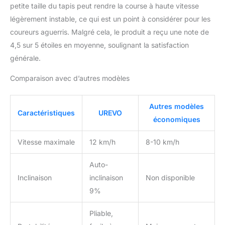
petite taille du tapis peut rendre la course à haute vitesse
8 POINTS】：La grande plateforme de
42×108 cm offre plus d'espace pour les
légèrement instable, ce qui est un point à considérer pour les
utilisateurs de toutes tailles. Le système de
coureurs aguerris. Malgré cela, le produit a reçu une note de
réduction des chocs à 8 points réduit
4,5 sur 5 étoiles en moyenne, soulignant la satisfaction
efficacement l'impact sur les genoux et les
générale.
chevilles. Avec une structure en acier allié
haute résistance, supportant jusqu'à 120 kg,
Comparaison avec d’autres modèles
le tapis de course assure une course stable
et sécurisée, vous aidant à atteindre vos
objectifs de remise en forme.
Autres modèles
Caractéristiques
UREVO
【ENTRETIEN FACILE, SERVICE APRÈS-
économiques
VENTE SANS SOUCI】：Si des frottements
excessifs causent du bruit, vous pouvez
Vitesse maximale
12 km/h
8-10 km/h
appliquer de l'huile de silicone pour le
réduire. Si la bande de course se déplace,
Auto-
vous pouvez la régler selon le manuel. Nous
offrons un service après-vente complet pour
Inclinaison
inclinaison
Non disponible
que vous puissiez profiter pleinement de
9%
votre produit en toute tranquillité.
Pliable,