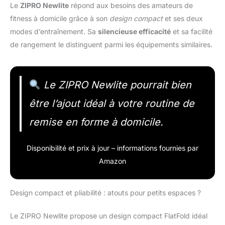
Le
ZIPRO Newlite
répond aux besoins des amateurs de
fitness à domicile grâce à son
design compact
et ses deux
modes d’entraînement. Sa
silencieuse efficacité
et sa facilité
de rangement le distinguent parmi les équipements similaires.
Le ZIPRO Newlite pourrait bien
être l’ajout idéal à votre routine de
remise en forme à domicile.
Disponibilité et prix à jour – informations fournies par
Amazon
Design compact et pliabilité : atouts pour petits espaces ?
Le ZIPRO Newlite propose un design compact FlatFold idéal