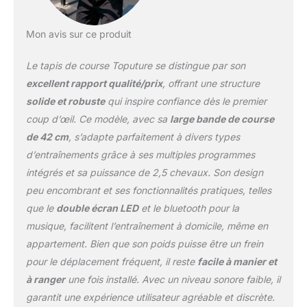
de 2,5 HP】Courroie de course texturée
antidérapante à 7 couches avec surface de
Mon avis sur ce produit
course extra-large (1040*420MM). Les
colonnes internes en silicone absorbent les
Le tapis de course Toputure se distingue par son
chocs pour amortir les genoux, les muscles
et les articulations tout en réduisant le bruit
excellent rapport qualité/prix
, offrant une structure
pour éviter de déranger les autres. Le tapis
solide et robuste
qui inspire confiance dès le premier
de course électrique est équipé d'un
coup d’œil. Ce modèle, avec sa
large bande de course
puissant moteur de 2.5 HP et a une capacité
de 42 cm
, s’adapte parfaitement à divers types
de charge de 130 KG. 【Double écran LED et
contrôle intelligent par application】Ce tapis
d’entraînements grâce à ses multiples programmes
de course pliable est équipé d'un double
intégrés et sa puissance de 2,5 chevaux. Son design
écran LED multifonction, qui peut afficher la
peu encombrant et ses fonctionnalités pratiques, telles
vitesse, la distance, le temps et les calories
que le
double écran LED
et le bluetooth pour la
en temps réel. Vous pouvez régler la vitesse
musique, facilitent l’entraînement à domicile, même en
et le mode via l'écran tactile du tapis de
course ou la télécommande. Les tapis de
appartement. Bien que son poids puisse être un frein
course domestiques peuvent être connectés
pour le déplacement fréquent, il reste
facile à manier et
à des applications telles que FITSHOW via
à ranger
une fois installé. Avec un niveau sonore faible, il
Bluetooth (TP5) pour effectuer divers cours
garantit une expérience utilisateur agréable et discrète.
d'entraînement à la maison ou en salle de