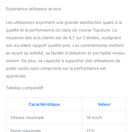
d'une musique merveilleuse tout en faisant
de l'exercice. Vous pouvez également tenir
Expérience utilisateur et avis
les capteurs métalliques des deux côtés de
l'écran du tapis roulant avec les deux mains
Les utilisateurs expriment une grande satisfaction quant à la
pendant 3 secondes pour détecter votre
qualité et la performance du tapis de course Toputure. La
fréquence cardiaque et surveiller votre état
moyenne des avis clients est de 4,7 sur 5 étoiles, soulignant
de santé pendant l'exercice en temps réel.
son excellent rapport qualité-prix. Les commentaires mettent
【Conception peu encombrante, aucun
assemblage requis】 Le tapis roulant
en avant sa solidité, sa facilité d’utilisation et son faible niveau
TOPUTURE 2-en-1 présente une conception
sonore. De plus, sa capacité à supporter des utilisateurs de
avancée sans installation. Tournez
poids variés sans compromis sur la performance est
simplement la boucle. Ce tapis roulant
appréciée.
domestique pèse 34.6 KG et comporte des
roues de transport inférieures pour un
Tableau comparatif
transport facile. Pliez et rangez sous une
table ou un canapé pour gagner de la place.
Caractéristique
Valeur
Vitesse maximale
16 km/h
Pente maximale
12%