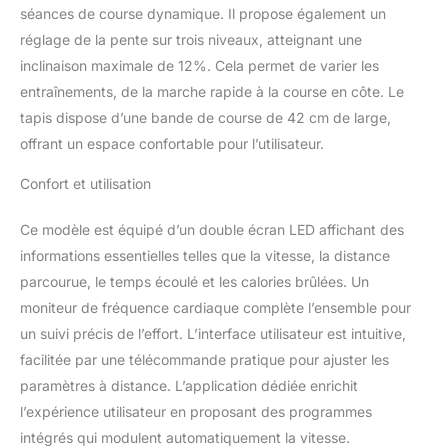
séances de course dynamique. Il propose également un
chocs pour amortir les genoux, les muscles
et les articulations tout en réduisant le bruit
réglage de la pente sur trois niveaux, atteignant une
pour éviter de déranger les autres. Le tapis
inclinaison maximale de 12%. Cela permet de varier les
de course électrique est équipé d'un
entraînements, de la marche rapide à la course en côte. Le
puissant moteur de 2.5 HP et a une capacité
tapis dispose d’une bande de course de 42 cm de large,
de charge de 130 KG. 【Double écran LED et
contrôle intelligent par application】Ce tapis
offrant un espace confortable pour l’utilisateur.
de course pliable est équipé d'un double
écran LED multifonction, qui peut afficher la
Confort et utilisation
vitesse, la distance, le temps et les calories
en temps réel. Vous pouvez régler la vitesse
Ce modèle est équipé d’un double écran LED affichant des
et le mode via l'écran tactile du tapis de
informations essentielles telles que la vitesse, la distance
course ou la télécommande. Les tapis de
parcourue, le temps écoulé et les calories brûlées. Un
course domestiques peuvent être connectés
moniteur de fréquence cardiaque complète l’ensemble pour
à des applications telles que FITSHOW via
Bluetooth (TP5) pour effectuer divers cours
un suivi précis de l’effort. L’interface utilisateur est intuitive,
d'entraînement à la maison ou en salle de
facilitée par une télécommande pratique pour ajuster les
sport. 【Haut-parleur Bluetooth et moniteur
paramètres à distance. L’application dédiée enrichit
de fréquence cardiaque】 Connectez votre
l’expérience utilisateur en proposant des programmes
téléphone au haut-parleur Bluetooth du tapis
roulant via Bluetooth et vous pourrez profiter
intégrés qui modulent automatiquement la vitesse.