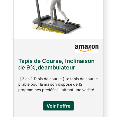
Tapis de Course, Inclinaison
de 9%,déambulateur
électrique Pliable
【2 en 1 Tapis de course 】le tapis de course
4en1,Compact et Portable,2.5
pliable pour la maison dispose de 12
HP, Peut être placé sous Le
programmes prédéfinis, offrant une variété
canapé, 12km/h,
de modes d'exercice. Il peut être utilisé
télécommande, Double écran
comme tapis de marche avec une vitesse de
LED, adapté au Bureau à
1 à 8 km/h ou comme tapis roulant avec une
vitesse de 1 à 16 km/h pour répondre à vos
Domicile