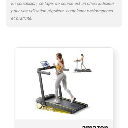
sport. 【Haut-parleur Bluetooth et moniteur
En conclusion, ce tapis de course est un choix judicieux
de fréquence cardiaque】 Connectez votre
pour une utilisation régulière, combinant performances
téléphone au haut-parleur Bluetooth du tapis
et praticité.
roulant via Bluetooth et vous pourrez profiter
d'une musique merveilleuse tout en faisant
de l'exercice. Vous pouvez également tenir
les capteurs métalliques des deux côtés de
l'écran du tapis roulant avec les deux mains
pendant 3 secondes pour détecter votre
fréquence cardiaque et surveiller votre état
de santé pendant l'exercice en temps réel.
【Conception peu encombrante, aucun
assemblage requis】 Le tapis roulant
TOPUTURE 2-en-1 présente une conception
avancée sans installation. Tournez
simplement la boucle. Ce tapis roulant
domestique pèse 34.6 KG et comporte des
roues de transport inférieures pour un
transport facile. Pliez et rangez sous une
table ou un canapé pour gagner de la place.