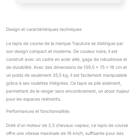
différents besoins d'entraînement. Le bouton
Pause vous permet de faire une pause
pendant votre entraînement sans vous
soucier de la suppression de vos données
d'entraînement. 【Réglage manuel de
Design et caractéristiques techniques
l'inclinaison à trois vitesses】Il existe un
réglage manuel de l'inclinaison à trois
Le tapis de course de la marque Toputure se distingue par
vitesses ; première vitesse 0.4° ; deuxième
son design compact et moderne. De couleur noire, il est
vitesse 3°; troisième vitesse 6° (12%). Il suffit
d'insérer la goupille pour régler l'inclinaison.
construit avec un cadre en acier allié, gage de robustesse et
Après avoir ajusté la pente, vous pouvez
de durabilité. Avec des dimensions de 139,5 x 75 x 16 cm et
augmenter l'intensité de l'exercice, mieux
un poids de seulement 35,5 kg, il est facilement manipulable
brûler les graisses, rester en bonne santé et
grâce à ses roulettes intégrées. Ce tapis se plie aisément,
façonner un meilleur corps. Lorsque la rampe
n'est pas nécessaire, il suffit de retirer les
permettant de le ranger sans encombrement, un atout majeur
broches, ce qui est rapide et facile.
pour les espaces restreints.
【Courroie de course extra-large 42 CM
d'absorption des chocs et moteur silencieux
Performances et fonctionnalités
de 2,5 HP】Courroie de course texturée
antidérapante à 7 couches avec surface de
Doté d’un moteur de 2,5 chevaux-vapeur, ce tapis de course
course extra-large (1040*420MM). Les
offre une vitesse maximale de 16 km/h, suffisante pour des
colonnes internes en silicone absorbent les