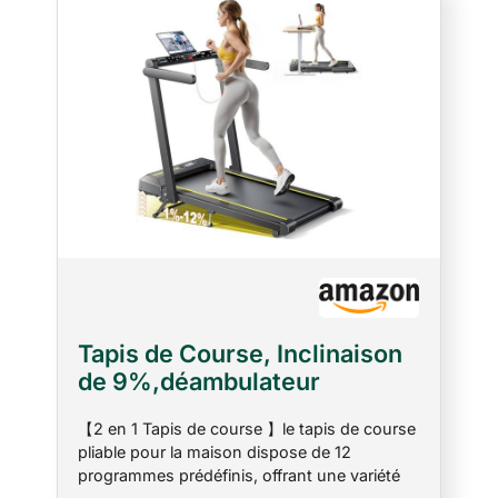
Tapis de Course, Inclinaison
de 9%,déambulateur
électrique Pliable
【2 en 1 Tapis de course 】le tapis de course
4en1,Compact et Portable,2.5
pliable pour la maison dispose de 12
HP, Peut être placé sous Le
programmes prédéfinis, offrant une variété
canapé, 12km/h,