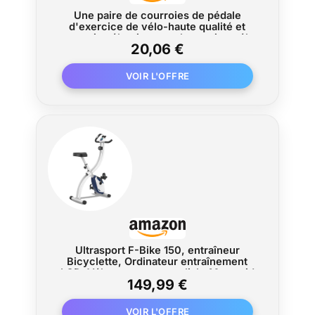
Une paire de courroies de pédale
d'exercice de vélo-haute qualité et
courroies élargies pour la rotation vélo
20,06 €
de bicyclette d'exercice à la maison ou
au gymnase
Ultrasport F-Bike 150, entraîneur
Bicyclette, Ordinateur entraînement
LCD, Vélo appartement pliab, Max.poid
149,99 €
utilsateu 110kg, Mesure fréquenc
cardiqu, 8 résistance niveau, porte-
serviette, Bleu Marine