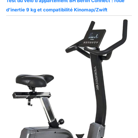
Test du vélo d’appartement BH Berlin Connect : roue
d’inertie 9 kg et compatibilité Kinomap/Zwift