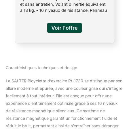
Magnétique Silencieux 18 kg
et sans entretien. Volant d'inertie équivalent
Volant d'Inertie 12
à 18 kg. - 16 niveaux de résistance. Panneau
Programmes Prédéfinis
de contrôle avec indicateurs de temps,
distance, vitesse, calories, pouls, tr/min,
Odomètre et WATT. Comprend également
TEST RECOVERY Fonctionnement en mode
manuel et 12 programmes prédéfinis : 6
programmes prédéfinis avec 16 niveaux de
résistance, programme BODY FAT,
programme PULSO CIF, 3 programmes
H.R.C. (contrôle du pouls cardiaque) et
Caractéristiques techniques et design
programme utilisateur Support pour tablette
ou téléphone portable sur le panneau de
La SALTER Bicyclette d’exercice Pt-1730 se distingue par son
commande. Double système de captation du
allure moderne et épurée, avec une couleur grise qui s’intègre
pouls : mesure du pouls par capteurs de
contact intégrés dans le guidon et par
facilement à tout intérieur. Elle est conçue pour offrir une
système de captation sans fil pour faciliter la
expérience d’entraînement optimale grâce à ses 16 niveaux
lecture du pouls lors d'exercices de plus
de résistance magnétique silencieux. Ce système de
grande intensité (ceinture émettrice non
résistance magnétique garantit un fonctionnement fluide et
incluse).
réduit le bruit, permettant ainsi de s’entraîner sans déranger