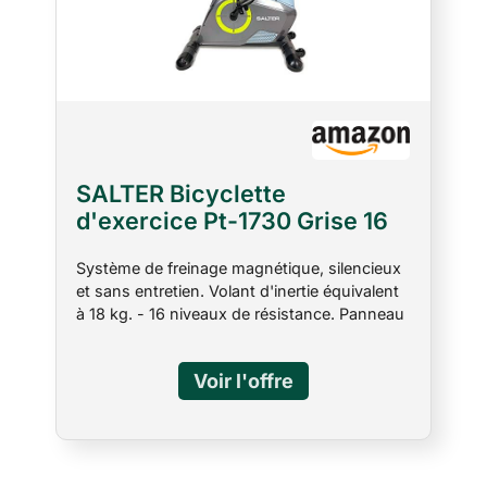
SALTER Bicyclette
d'exercice Pt-1730 Grise 16
Niveaux de Résistance
Système de freinage magnétique, silencieux
Magnétique Silencieux 18 kg
et sans entretien. Volant d'inertie équivalent
Volant d'Inertie 12
à 18 kg. - 16 niveaux de résistance. Panneau
Programmes Prédéfinis
de contrôle avec indicateurs de temps,
distance, vitesse, calories, pouls, tr/min,
Odomètre et WATT. Comprend également
TEST RECOVERY Fonctionnement en mode
manuel et 12 programmes prédéfinis : 6
programmes prédéfinis avec 16 niveaux de
résistance, programme BODY FAT,