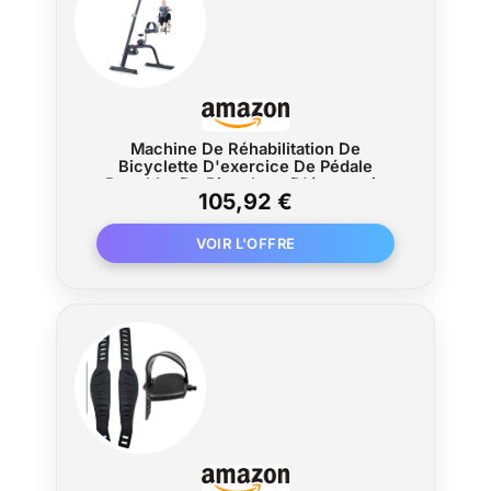
lecture du pouls lors d'exercices de plus
grande intensité (ceinture émettrice non
incluse).
Machine De Réhabilitation De
Bicyclette D'exercice De Pédale
Portable, De Bicyclette D'économie
105,92 €
D'espaces, De Bicyclette De
Réadaptation Supérieure Et Inférieure
Pour Les Membres Pour Les Accidents
Va