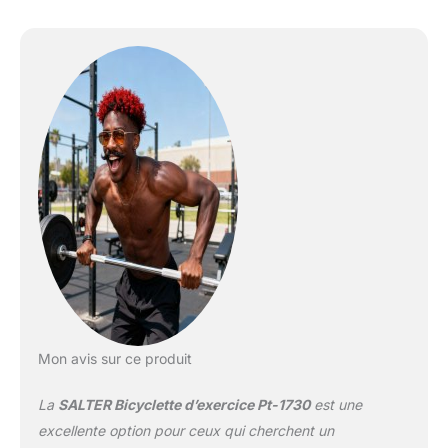
programme PULSO CIF, 3 programmes
H.R.C. (contrôle du pouls cardiaque) et
programme utilisateur Support pour tablette
ou téléphone portable sur le panneau de
commande. Double système de captation du
pouls : mesure du pouls par capteurs de
contact intégrés dans le guidon et par
système de captation sans fil pour faciliter la
lecture du pouls lors d'exercices de plus
grande intensité (ceinture émettrice non
incluse).
Mon avis sur ce produit
La
SALTER Bicyclette d’exercice Pt-1730
est une
excellente option pour ceux qui cherchent un