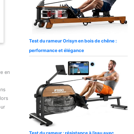
Test du rameur Orisyn en bois de chêne :
performance et élégance
re en
ons
lors
our
Test du rameur : résistance à l’eau avec