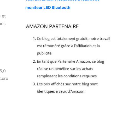
moniteur LED Bluetooth
s et
ans
5,0
ocure