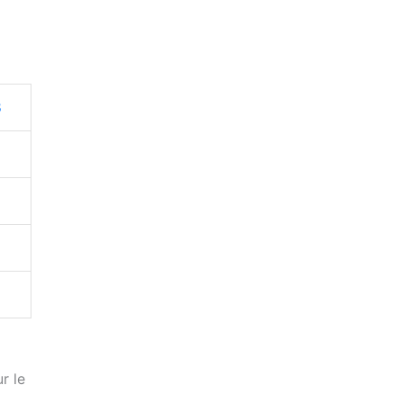
B
r le