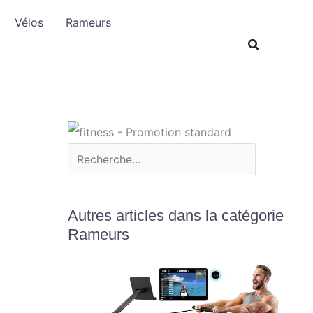
R
Vélos
Rameurs
e
c
h
e
r
c
h
e
r
Autres articles dans la catégorie
Rameurs