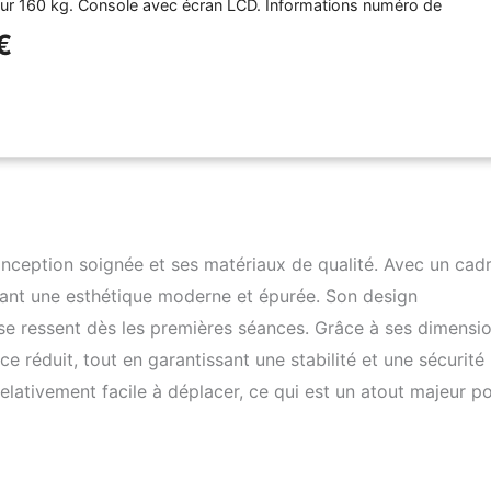
ur 160 kg. Console avec écran LCD. Informations numéro de
al, calories, temps, temps c) Le rameur à eau RWX 3000 fait partie
€
 ligne Chrono Pro et, grâce à la certification EN957 en classe S
s de la ligne Chrono Pro peuvent être utilisés, il est également
utilisé dans le cadre de la lumière commer
ception soignée et ses matériaux de qualité. Avec un cad
rvant une esthétique moderne et épurée. Son design
se ressent dès les premières séances. Grâce à ses dimensi
 réduit, tout en garantissant une stabilité et une sécurité 
 relativement facile à déplacer, ce qui est un atout majeur p