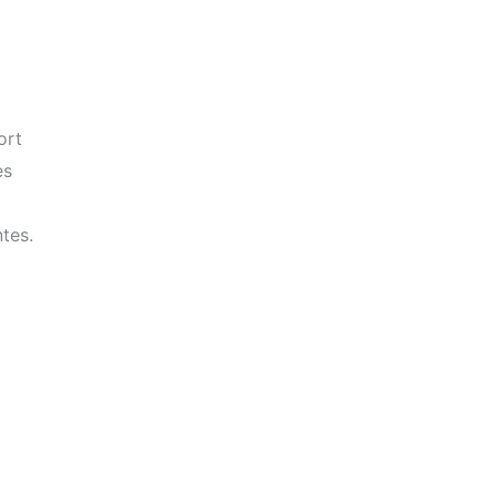
ort
es
tes.