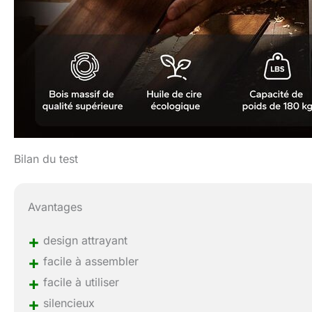
Bilan du test
Avantages
+
design attrayant
+
facile à assembler
+
facile à utiliser
+
silencieux