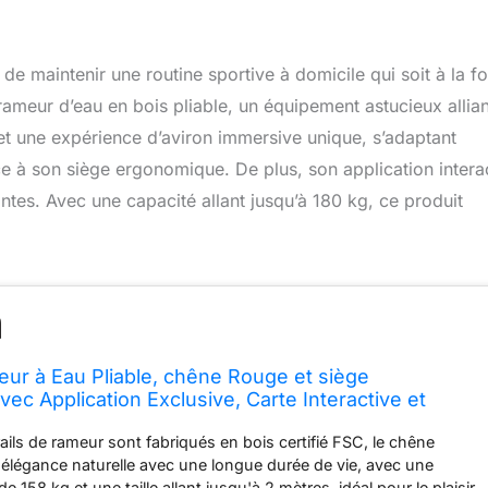
 de maintenir une routine sportive à domicile qui soit à la fo
meur d’eau en bois pliable, un équipement astucieux allian
t une expérience d’aviron immersive unique, s’adaptant
e à son siège ergonomique. De plus, son application intera
tes. Avec une capacité allant jusqu’à 180 kg, ce produit
r à Eau Pliable, chêne Rouge et siège
vec Application Exclusive, Carte Interactive et
nce d'aviron immersive, rétroéclairage LED (R23O1)
 rails de rameur sont fabriqués en bois certifié FSC, le chêne
e élégance naturelle avec une longue durée de vie, avec une
 158 kg et une taille allant jusqu'à 2 mètres, idéal pour le plaisir