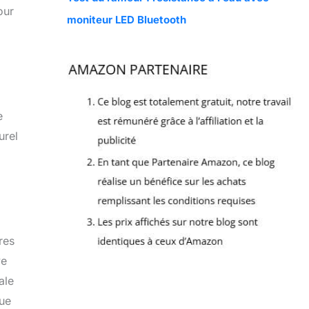
our
moniteur LED Bluetooth
e
urel
res
ve
ale
que