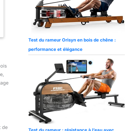
Test du rameur Orisyn en bois de chêne :
performance et élégance
ois
e,
ntage
t de
Test du rameur : résistance à l’eau avec