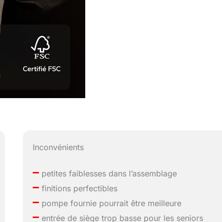
Inconvénients
–
petites faiblesses dans l’assemblage
–
finitions perfectibles
–
pompe fournie pourrait être meilleure
–
entrée de siège trop basse pour les seniors