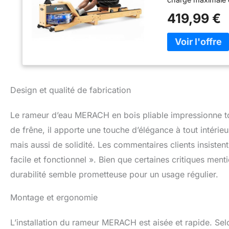
en famille. Expér
419,99 €
augmentent la rés
silencieuse et co
surface de l'eau, 
Facile à ranger : 
économiser de l'
de vie, tandis que
décoration. Desi
Design et qualité de fabrication
surélevés pour pl
poignées en cuir 
Le rameur d’eau MERACH en bois pliable impressionne tou
blessures et gara
complet du corps 
de frêne, il apporte une touche d’élégance à tout intérie
entraînement effi
mais aussi de solidité. Les commentaires clients insistent 
jambes, le tronc, 
facile et fonctionnel ». Bien que certaines critiques menti
pouvez facilement 
durabilité semble prometteuse pour un usage régulier.
Montage et ergonomie
L’installation du rameur MERACH est aisée et rapide. Selon l