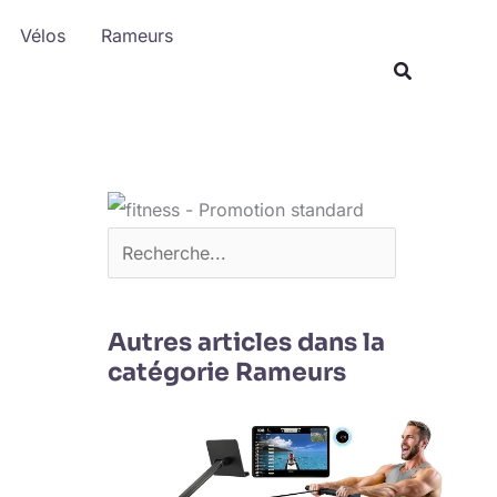
R
Vélos
Rameurs
e
c
h
e
r
c
h
e
r
Autres articles dans la
catégorie Rameurs