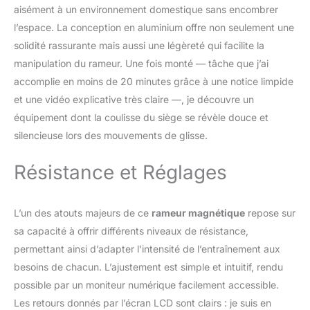
double rail amélioré offre une durabilité et
aisément à un environnement domestique sans encombrer
une stabilité accrues. Avec une capacité de
l’espace. La conception en aluminium offre non seulement une
charge allant jusqu'à 158 kg et une longueur
de rail de 165 cm, il convient aux personnes
solidité rassurante mais aussi une légèreté qui facilite la
mesurant jusqu'à 1,93 m. Système
manipulation du rameur. Une fois monté — tâche que j’ai
magnétique silencieux: Doté d'un volant
accomplie en moins de 20 minutes grâce à une notice limpide
d'inertie de 5,5 kg et d'une résistance allant
et une vidéo explicative très claire —, je découvre un
jusqu'à 32 kg, ce système assure une force
magnétique puissante et un aviron quasi
équipement dont la coulisse du siège se révèle douce et
silencieux. Entraînez-vous chez vous à tout
silencieuse lors des mouvements de glisse.
moment sans déranger votre famille ou vos
voisins. Brûle-graisses efficace pour tout le
Résistance et Réglages
corps: Le rameur Merach sollicite 90 % des
muscles de votre corps. C'est comme un
jogging de 20 minutes. Il brûle efficacement
L’un des atouts majeurs de ce
rameur magnétique
repose sur
des calories et vous aide à perdre du poids
sa capacité à offrir différents niveaux de résistance,
rapidement tout en sollicitant vos bras, vos
jambes, votre ventre, votre dos et vos
permettant ainsi d’adapter l’intensité de l’entraînement aux
fessiers.
besoins de chacun. L’ajustement est simple et intuitif, rendu
possible par un moniteur numérique facilement accessible.
Les retours donnés par l’écran LCD sont clairs : je suis en