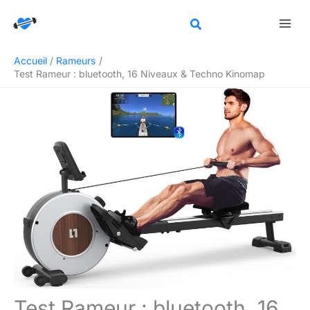
Aller
Rechercher
au
contenu
Accueil
Rameurs
Test Rameur : bluetooth, 16 Niveaux & Techno Kinomap
Test Rameur : bluetooth, 16