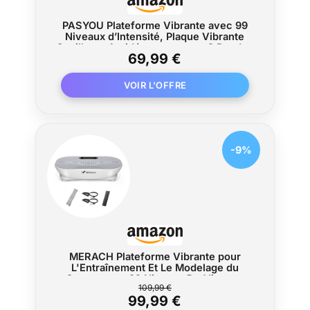
PASYOU Plateforme Vibrante avec 99
Niveaux d’Intensité, Plaque Vibrante
Oscillante Antidérapante avec 2 Bandes
69,99 €
de Résistance et Télécommande,
Machine de Fitness pour Entraînement
du Corps Entier
-9%
MERACH Plateforme Vibrante pour
L'Entraînement Et Le Modelage du
Corps, avec 99 Niveaux De Vitesse,
109,99 €
Haut-Parleur Bluetooth Intégré, Écran
99,99 €
Tactile LED Et Cordons De Traction