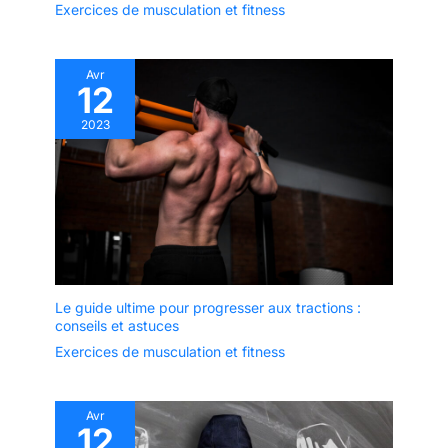
Exercices de musculation et fitness
Avr
12
2023
Le guide ultime pour progresser aux tractions :
conseils et astuces
Exercices de musculation et fitness
Avr
12