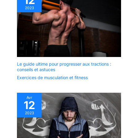
12
2023
Le guide ultime pour progresser aux tractions :
conseils et astuces
Exercices de musculation et fitness
Avr
12
2023