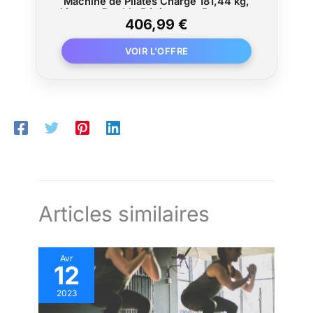
Machine de Pilates Charge 181,44 kg,
Lit avec Double Résistance, Ressort et
406,99 €
Cordon, Ensemble de Réformateur pour
Utilisateurs Avancés et Débutants, Gym
Domicile Studio
Articles similaires
Avr
12
2023