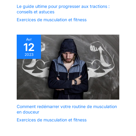
Le guide ultime pour progresser aux tractions :
conseils et astuces
Exercices de musculation et fitness
Avr
12
2023
Comment redémarrer votre routine de musculation
en douceur
Exercices de musculation et fitness