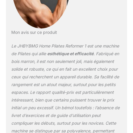
entraînements. 4. **Planche en bois
robuste** La planche inclinée de 60 x 50 cm
de notre équipement d'étirement est
fabriquée en bois haut de gamme. Il est
durable, imperméable, léger et peut
Mon avis sur ce produit
supporter jusqu'à 118 kg, ce qui en fait un
élément essentiel de toute installation de
Le JHBYBMG Home Pilates Reformer 1 est une machine
machine Pilates. 5. **Design peu
encombrant avec une mobilité
de Pilates qui allie
esthétique et efficacité
. Fabriqué en
pratique**Idéal pour les petits espaces, ce kit
bois marron, il est non seulement joli, mais également
de Pilates compact est livré avec des roues
solide et robuste, ce qui en fait un excellent choix pour
de transport intégrées et un sac de
ceux qui recherchent un appareil durable. Sa facilité de
transport, ce qui le rend facile à ranger et à
transporter. Parfait pour un usage
rangement est un atout majeur, surtout pour les petits
domestique ou en voyage, vous pouvez
espaces. Le rapport qualité-prix est particulièrement
profiter d'un entraînement de Pilates efficace
intéressant, bien que certains puissent trouver le prix
à tout moment, n'importe où.
initial un peu excessif. Un bémol toutefois : l’absence de
livret d’exercices et de guide d’utilisation peut
compliquer les débuts, surtout pour les novices. Cette
machine se distingue par sa polyvalence, permettant