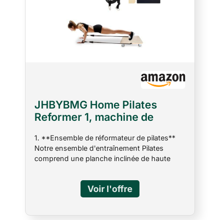
JHBYBMG Home Pilates
Reformer 1, machine de
Pilates, réformateur de
1. **Ensemble de réformateur de pilates**
pilates portable, bandes de
Notre ensemble d'entraînement Pilates
réformateur de pilates pour la
comprend une planche inclinée de haute
maison, bois marron
qualité, trois bandes de résistance et un
tapis antidérapant, offrant des avantages
similaires aux machines de reformage
coûteuses à une fraction du coût. 2.
**Comprend un tableau d'exercices de