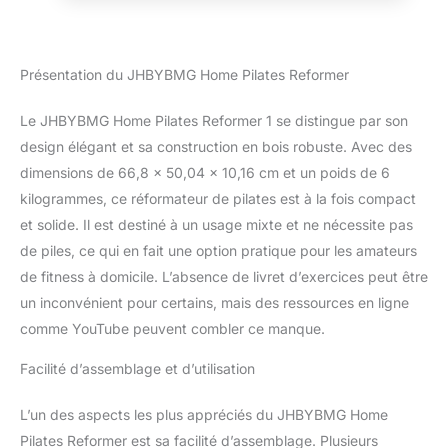
Pilates**Que vous soyez un débutant ou un
amateur chevronné de Pilates, cet ensemble
est parfait pour vous. Le tableau d'exercices
inclus, conçu par des instructeurs
Présentation du JHBYBMG Home Pilates Reformer
professionnels de Pilates, est facile à suivre
et vous permet de tirer le meilleur parti de
Le JHBYBMG Home Pilates Reformer 1 se distingue par son
votre équipement de Pilates portable. 3.
design élégant et sa construction en bois robuste. Avec des
**Trois niveaux de résistance** Ce
réformateur de Pilates à domicile offre
dimensions de 66,8 x 50,04 x 10,16 cm et un poids de 6
jusqu'à 40,8 kg de résistance. Il est livré avec
kilogrammes, ce réformateur de pilates est à la fois compact
trois bandes en latex : 4,5 kg, 13,6 kg et 22,7
et solide. Il est destiné à un usage mixte et ne nécessite pas
kg, chacune dans une couleur différente
de piles, ce qui en fait une option pratique pour les amateurs
pour une identification facile, vous
permettant de personnaliser vos
de fitness à domicile. L’absence de livret d’exercices peut être
entraînements. 4. **Planche en bois
un inconvénient pour certains, mais des ressources en ligne
robuste** La planche inclinée de 60 x 50 cm
comme YouTube peuvent combler ce manque.
de notre équipement d'étirement est
fabriquée en bois haut de gamme. Il est
Facilité d’assemblage et d’utilisation
durable, imperméable, léger et peut
supporter jusqu'à 118 kg, ce qui en fait un
L’un des aspects les plus appréciés du JHBYBMG Home
élément essentiel de toute installation de
Pilates Reformer est sa facilité d’assemblage. Plusieurs
machine Pilates. 5. **Design peu