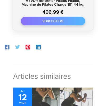
VEVOR Reformer Pilates Pliable,
Machine de Pilates Charge 181,44 kg,
Lit avec Double Résistance, Ressort et
406,99 €
Cordon, Ensemble de Réformateur pour
Utilisateurs Avancés et Débutants, Gym
Domicile Studio
Articles similaires
Avr
12
2023