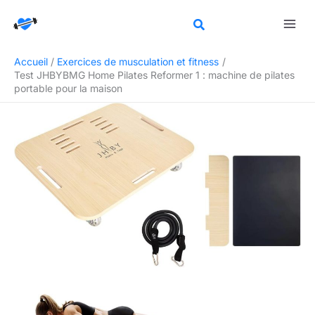
Aller
Rechercher
au
contenu
Accueil
Exercices de musculation et fitness
Test JHBYBMG Home Pilates Reformer 1 : machine de pilates
portable pour la maison