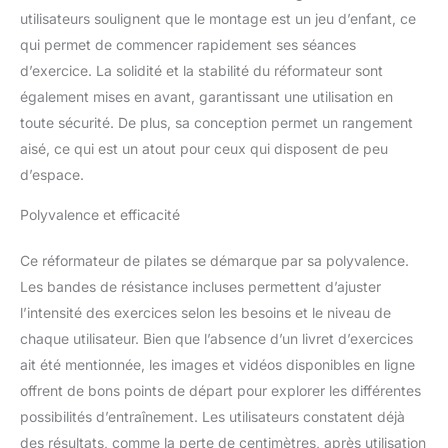
encombrant avec une mobilité
utilisateurs soulignent que le montage est un jeu d’enfant, ce
pratique**Idéal pour les petits espaces, ce kit
qui permet de commencer rapidement ses séances
de Pilates compact est livré avec des roues
d’exercice. La solidité et la stabilité du réformateur sont
de transport intégrées et un sac de
également mises en avant, garantissant une utilisation en
transport, ce qui le rend facile à ranger et à
transporter. Parfait pour un usage
toute sécurité. De plus, sa conception permet un rangement
domestique ou en voyage, vous pouvez
aisé, ce qui est un atout pour ceux qui disposent de peu
profiter d'un entraînement de Pilates efficace
d’espace.
à tout moment, n'importe où.
Polyvalence et efficacité
Ce réformateur de pilates se démarque par sa polyvalence.
Les bandes de résistance incluses permettent d’ajuster
l’intensité des exercices selon les besoins et le niveau de
chaque utilisateur. Bien que l’absence d’un livret d’exercices
ait été mentionnée, les images et vidéos disponibles en ligne
offrent de bons points de départ pour explorer les différentes
possibilités d’entraînement. Les utilisateurs constatent déjà
des résultats, comme la perte de centimètres, après utilisation