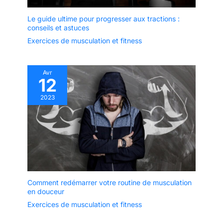
Le guide ultime pour progresser aux tractions :
conseils et astuces
Exercices de musculation et fitness
Avr
12
2023
Comment redémarrer votre routine de musculation
en douceur
Exercices de musculation et fitness