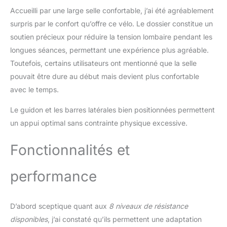
Accueilli par une large selle confortable, j’ai été agréablement
question, notre service à Hambourg se fera
un plaisir de s'en occuper personnellement.
surpris par le confort qu’offre ce vélo. Le dossier constitue un
Pour que tu puisses profiter longtemps de
soutien précieux pour réduire la tension lombaire pendant les
ton appareil, nous tenons un stock
longues séances, permettant une expérience plus agréable.
permanent de pièces d'usure et de rechange
Toutefois, certains utilisateurs ont mentionné que la selle
afin de garantir la longévité et la durabilité de
ton appareil. Des accessoires sont
pouvait être dure au début mais devient plus confortable
également disponibles chez SportPlus.
avec le temps.
Le guidon et les barres latérales bien positionnées permettent
un appui optimal sans contrainte physique excessive.
Fonctionnalités et
performance
D’abord sceptique quant aux
8 niveaux de résistance
disponibles
, j’ai constaté qu’ils permettent une adaptation