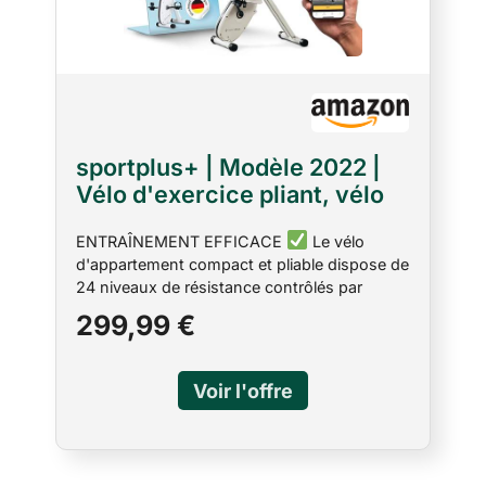
sportplus+ | Modèle 2022 |
Vélo d'exercice pliant, vélo
d'exercice pliant avec
ENTRAÎNEMENT EFFICACE
Le vélo
dossier, mesure de la
d'appartement compact et pliable dispose de
fréquence cardiaque,
24 niveaux de résistance contrôlés par
programmes d'entraînement,
ordinateur & de 6 programmes
299,99 €
silencieux et sans entretien
d'entraînement préinstallés qui permettent
un entraînement efficace SILENCIEUX &
SANS ENTRETIEN
Le système de
freinage magnétique de haute qualité du vélo
d'appartement avec l'entraînement par
courroie Poly-V est très silencieux,
totalement sans entretien et répond à des