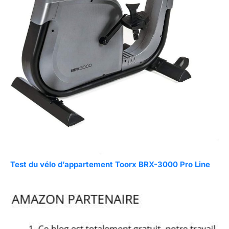
Test du vélo d’appartement Toorx BRX-3000 Pro Line