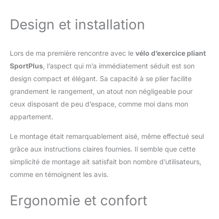
standards de qualité élevés DESIGN &
EXTRAS
Nouveau design élégant dans
Design et installation
des couleurs exclusives. Mesure du pouls
possible via une mesure intégrée sur le
guidon. Le vélo d'appartement a un siège
Lors de ma première rencontre avec le
vélo d’exercice pliant
confortable de haute qualité avec dossier et
poignées latérales ORDINATEUR PLUS
SportPlus
, l’aspect qui m’a immédiatement séduit est son
INTELLIGENT
Ordinateur d'entraînement;
design compact et élégant. Sa capacité à se plier facilite
affichage pour scan, temps, vitesse,
grandement le rangement, un atout non négligeable pour
distance, tr/min., calories, pouls ; grand
ceux disposant de peu d’espace, comme moi dans mon
écran LCD & bien lisible avec support pour
tablette & smartphone COMPACT & PLIABLE
appartement.
L'appareil pliable prend peu de place
Le montage était remarquablement aisé, même effectué seul
(LxlxH : env. 83x45x111 cm) et peut être
rangé partout lorsqu'il est plié (LxlxH :
grâce aux instructions claires fournies. Il semble que cette
50x45x150 cm) à l'aide des roulettes de
simplicité de montage ait satisfait bon nombre d’utilisateurs,
transport intégrées. Les personnes pesant
comme en témoignent les avis.
jusqu'à 110 kg et mesurant jusqu'à 190 cm
peuvent s'entraîner confortablement. LE
Ergonomie et confort
POUR TOI - Depuis 20 ans, SportPlus produit
des appareils de sport de haute qualité et
durables. Si tu as tout de même une