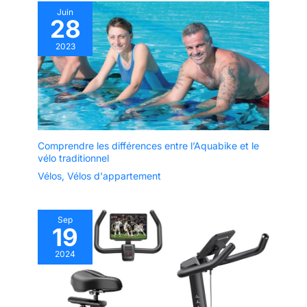
Juin
28
2023
Comprendre les différences entre l’Aquabike et le
vélo traditionnel
Vélos
,
Vélos d'appartement
Sep
19
2024