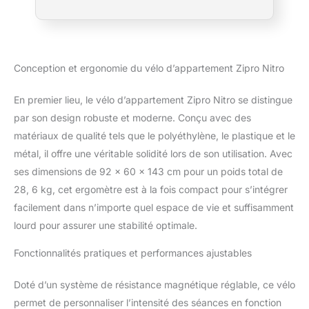
c'est pourquoi le vélo est équipé d’une
bouteille facilement accessible qui vous
permet de vous hydrater sans interrompre
votre entraînement. La selle confortable ne
fournit pas seulement du confort, mais grâce
Conception et ergonomie du vélo d’appartement Zipro Nitro
à son réglage multi-axes, elle permet aussi
d'adopter une position correcte et saine. Un
En premier lieu, le vélo d’appartement Zipro Nitro se distingue
guidon bien profilé et ajustable permet
par son design robuste et moderne. Conçu avec des
d'adapter encore mieux le vélo à votre
morphologie.
matériaux de qualité tels que le polyéthylène, le plastique et le
métal, il offre une véritable solidité lors de son utilisation. Avec
ses dimensions de 92 x 60 x 143 cm pour un poids total de
28, 6 kg, cet ergomètre est à la fois compact pour s’intégrer
facilement dans n’importe quel espace de vie et suffisamment
lourd pour assurer une stabilité optimale.
Fonctionnalités pratiques et performances ajustables
Doté d’un système de résistance magnétique réglable, ce vélo
permet de personnaliser l’intensité des séances en fonction