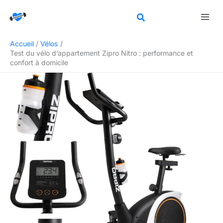
Aller
Rechercher
au
contenu
Accueil
Vélos
Test du vélo d’appartement Zipro Nitro : performance et
confort à domicile