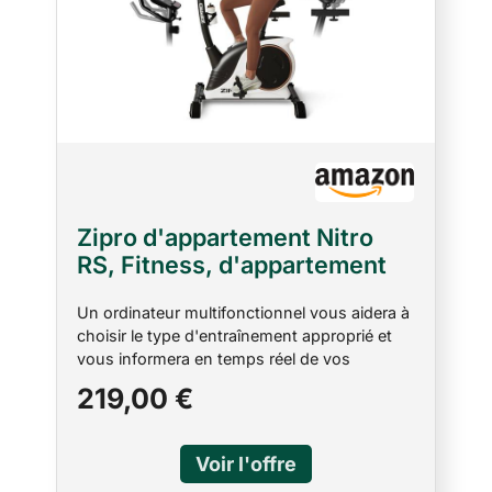
Zipro d'appartement Nitro
RS, Fitness, d'appartement
magnétique, jusqu'à 150 kg,
Un ordinateur multifonctionnel vous aidera à
d'intérieur, d'entraînement à
choisir le type d'entraînement approprié et
domicile, à piles
vous informera en temps réel de vos
progrès. Le vélo d'appartement est équipé
219,00 €
d'un système de résistance magnétique
fiable qui assure une fluidité de mouvement
et un confort d'entraînement optimal.
L'hydratation est essentielle pendant l'effort,