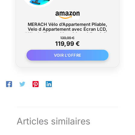
MERACH Vélo d’Appartement Pliable,
Velo d Appartement avec Écran LCD,
Vélo de Fitness Magnétique à Domicile
139,99 €
avec Coussin Confortable, Gain de
119,99 €
Place, Pour l’Entraînement Cardio,
Capacité Max 136KG
Articles similaires