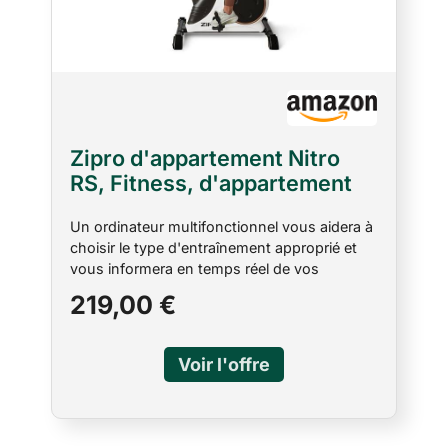
Zipro d'appartement Nitro
RS, Fitness, d'appartement
magnétique, jusqu'à 150 kg,
Un ordinateur multifonctionnel vous aidera à
d'intérieur, d'entraînement à
choisir le type d'entraînement approprié et
domicile, à piles
vous informera en temps réel de vos
progrès. Le vélo d'appartement est équipé
219,00 €
d'un système de résistance magnétique
fiable qui assure une fluidité de mouvement
et un confort d'entraînement optimal.
L'hydratation est essentielle pendant l'effort,
c'est pourquoi le vélo est équipé d’une
bouteille facilement accessible qui vous
permet de vous hydrater sans interrompre