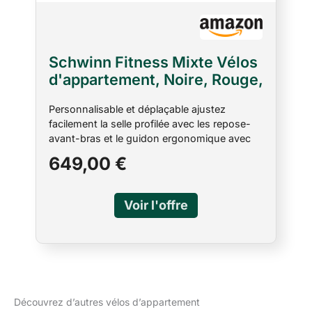
Schwinn Fitness Mixte Vélos
d'appartement, Noire, Rouge,
Taille unique
Personnalisable et déplaçable ajustez
facilement la selle profilée avec les repose-
avant-bras et le guidon ergonomique avec
palpeurs tactiles cardiaques intégrés. Porte-
649,00 €
bouteille surdimensionné, manivelles 3
pièces et des roulettes de transport inclus
Explorez le monde synchronisez vous avec
l'application gratuite explore the world
téléchargeable et plongez-vous dans un
monde de courses virtuelles, de lieux
exotiques et de superbes sentiers dans le
monde entier (3 courses gratuites. Et
découvrez plus encore avec l'abonnement
explore the world) Caractéristiques un écran
Découvrez d’autres vélos d’appartement