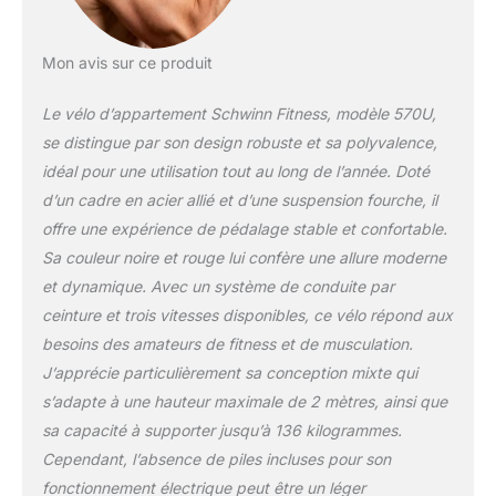
stabilité optimale pour un poids maximal
utilisateur de 136 kg Suivi gardez une trace
de vos objectifs de temps, de distance et de
Mon avis sur ce produit
calories sur l'appareil et avec explore the
world ou myfitnesspal Usbmp3 écoutez de
Le vélo d’appartement Schwinn Fitness, modèle 570U,
la musique grce aux haut-parleurs intégrés
se distingue par son design robuste et sa polyvalence,
et à la connectique mp3. Utilisez le port de
idéal pour une utilisation tout au long de l’année. Doté
chargement usb pour vos appareils
électroniques
d’un cadre en acier allié et d’une suspension fourche, il
offre une expérience de pédalage stable et confortable.
Sa couleur noire et rouge lui confère une allure moderne
et dynamique. Avec un système de conduite par
ceinture et trois vitesses disponibles, ce vélo répond aux
besoins des amateurs de fitness et de musculation.
J’apprécie particulièrement sa conception mixte qui
s’adapte à une hauteur maximale de 2 mètres, ainsi que
sa capacité à supporter jusqu’à 136 kilogrammes.
Cependant, l’absence de piles incluses pour son
fonctionnement électrique peut être un léger