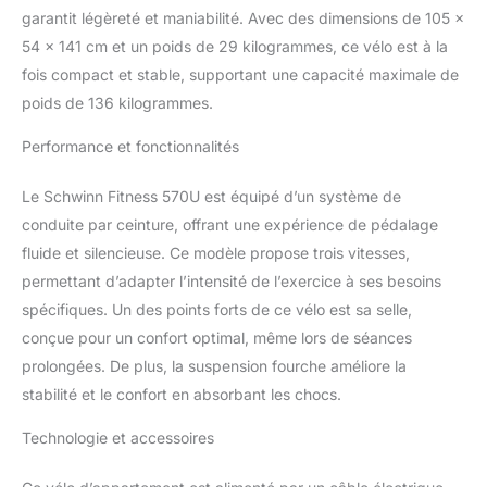
et 9 programmes commandés par la
garantit légèreté et maniabilité. Avec des dimensions de 105 x
fréquence cardiaque pour jusqu'à 4 profils
d'utilisateurs Qualité supérieure le cadre
54 x 141 cm et un poids de 29 kilogrammes, ce vélo est à la
robuste vous permet un accès facile et une
fois compact et stable, supportant une capacité maximale de
stabilité optimale pour un poids maximal
poids de 136 kilogrammes.
utilisateur de 136 kg Suivi gardez une trace
de vos objectifs de temps, de distance et de
Performance et fonctionnalités
calories sur l'appareil et avec explore the
world ou myfitnesspal Usbmp3 écoutez de
Le Schwinn Fitness 570U est équipé d’un système de
la musique grce aux haut-parleurs intégrés
conduite par ceinture, offrant une expérience de pédalage
et à la connectique mp3. Utilisez le port de
chargement usb pour vos appareils
fluide et silencieuse. Ce modèle propose trois vitesses,
électroniques
permettant d’adapter l’intensité de l’exercice à ses besoins
spécifiques. Un des points forts de ce vélo est sa selle,
conçue pour un confort optimal, même lors de séances
prolongées. De plus, la suspension fourche améliore la
stabilité et le confort en absorbant les chocs.
Technologie et accessoires