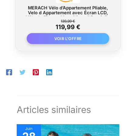
MERACH Vélo d’Appartement Pliable,
Velo d Appartement avec Écran LCD,
Vélo de Fitness Magnétique à Domicile
139,99 €
avec Coussin Confortable, Gain de
119,99 €
Place, Pour l’Entraînement Cardio,
Capacité Max 136KG
Articles similaires
Juin