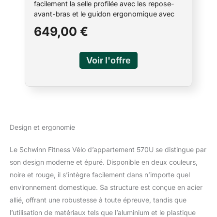
facilement la selle profilée avec les repose-
avant-bras et le guidon ergonomique avec
palpeurs tactiles cardiaques intégrés. Porte-
649,00 €
bouteille surdimensionné, manivelles 3
pièces et des roulettes de transport inclus
Explorez le monde synchronisez vous avec
l'application gratuite explore the world
téléchargeable et plongez-vous dans un
monde de courses virtuelles, de lieux
exotiques et de superbes sentiers dans le
monde entier (3 courses gratuites. Et
découvrez plus encore avec l'abonnement
explore the world) Caractéristiques un écran
Design et ergonomie
lcd dualtrack rétroéclairé haute résolution
avec 29 programmes d'entraînement pour
Le Schwinn Fitness Vélo d’appartement 570U se distingue par
que vous puissiez suivre vos progrès et un
son design moderne et épuré. Disponible en deux couleurs,
ventilateur réglable à 3 vitesses pour vous
noire et rouge, il s’intègre facilement dans n’importe quel
rafraîchir Résistance et fréquence cardiaque
comprend 25 niveaux de résistance
environnement domestique. Sa structure est conçue en acier
commandés par ordinateur et 10 touches de
allié, offrant une robustesse à toute épreuve, tandis que
réglage rapide de la résistance avec 12 profils
l’utilisation de matériaux tels que l’aluminium et le plastique