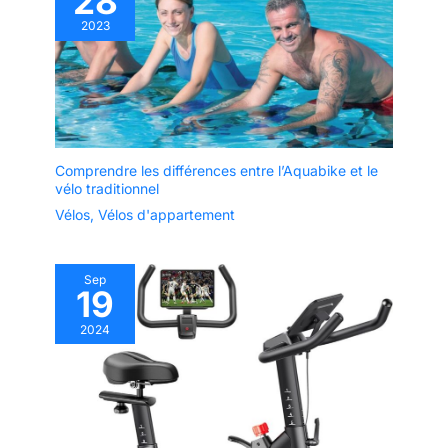
28
2023
Comprendre les différences entre l’Aquabike et le
vélo traditionnel
Vélos
,
Vélos d'appartement
Sep
19
2024