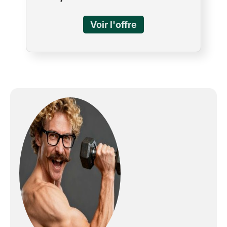
pièces et des roulettes de transport inclus
Explorez le monde synchronisez vous avec
l'application gratuite explore the world
téléchargeable et plongez-vous dans un
monde de courses virtuelles, de lieux
exotiques et de superbes sentiers dans le
monde entier (3 courses gratuites. Et
découvrez plus encore avec l'abonnement
explore the world) Caractéristiques un écran
lcd dualtrack rétroéclairé haute résolution
avec 29 programmes d'entraînement pour
que vous puissiez suivre vos progrès et un
ventilateur réglable à 3 vitesses pour vous
rafraîchir Résistance et fréquence cardiaque
comprend 25 niveaux de résistance
commandés par ordinateur et 10 touches de
réglage rapide de la résistance avec 12 profils
et 9 programmes commandés par la
fréquence cardiaque pour jusqu'à 4 profils
d'utilisateurs Qualité supérieure le cadre
robuste vous permet un accès facile et une