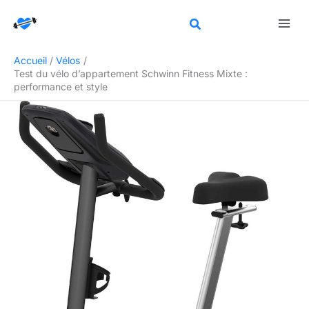
Aller
Rechercher
au
contenu
Accueil
Vélos
Test du vélo d’appartement Schwinn Fitness Mixte :
performance et style