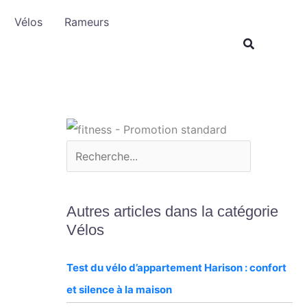
R
Vélos
Rameurs
e
c
h
e
r
c
h
e
r
Autres articles dans la catégorie
Vélos
Test du vélo d’appartement Harison : confort
et silence à la maison