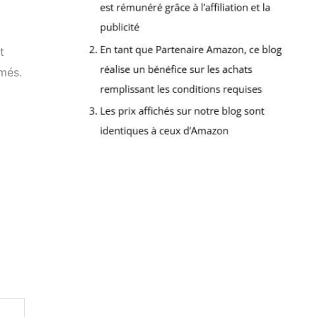
t
rmés.