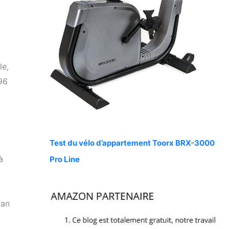
le,
96
Test du vélo d’appartement Toorx BRX-3000
à
Pro Line
ran