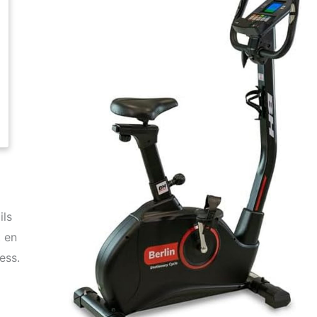
ils
t en
ess.