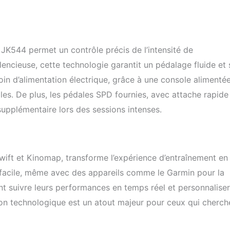
 déplacer facilement. Stabilisateurs avec 4 tampons auto-nivelants
adhérence au sol. Qualité garantie : - Produit certifié CE, RoHS,
la maison fitness et les gymnases. Support client en italien pour
te.
K544 permet un contrôle précis de l’intensité de
lencieuse, cette technologie garantit un pédalage fluide et
in d’alimentation électrique, grâce à une console alimenté
bles. De plus, les pédales SPD fournies, avec attache rapide
supplémentaire lors des sessions intenses.
Zwift et Kinomap, transforme l’expérience d’entraînement en
n facile, même avec des appareils comme le Garmin pour la
nt suivre leurs performances en temps réel et personnaliser
tion technologique est un atout majeur pour ceux qui cherch