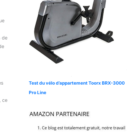
ue
s de
de
es
Test du vélo d’appartement Toorx BRX-3000
Pro Line
, ce