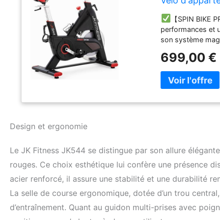
Vélo d'appart
connexion APP
【SPIN BIKE PR
max 150 kg
performances et u
son système magné
résistante : fabri
699,00 €
rouges, il suppor
les sessions les p
Réglage manuel mi
déclenchement fix
fluide et silencieu
expérience d'entraî
résistance progres
Design et ergonomie
affiche le temps, l
cardiaque, offrant
Le JK Fitness JK544 se distingue par son allure élégant
compatible avec Z
défier des amis e
rouges. Ce choix esthétique lui confère une présence dis
Réglage personnali
acier renforcé, il assure une stabilité et une durabilité 
profondeur. Guido
La selle de course ergonomique, dotée d’un trou central
optimale. Pédales
chaussures de cyc
d’entraînement. Quant au guidon multi-prises avec poign
transfert de puis