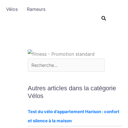
R
Vélos
Rameurs
e
c
h
e
r
c
h
e
r
Autres articles dans la catégorie
Vélos
Test du vélo d’appartement Harison : confort
et silence à la maison