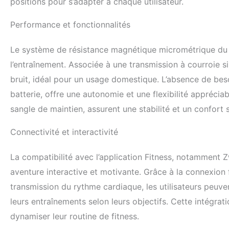
positions pour s’adapter à chaque utilisateur.
intégrées pour le
pour une parfaite 
Performance et fonctionnalités
EN957, idéal pour 
service après-ven
Le système de résistance magnétique micrométrique du J
l’entraînement. Associée à une transmission à courroie si
bruit, idéal pour un usage domestique. L’absence de beso
batterie, offre une autonomie et une flexibilité apprécia
sangle de maintien, assurent une stabilité et un confort 
Connectivité et interactivité
La compatibilité avec l’application Fitness, notamment 
aventure interactive et motivante. Grâce à la connexio
transmission du rythme cardiaque, les utilisateurs peuve
leurs entraînements selon leurs objectifs. Cette intégra
dynamiser leur routine de fitness.