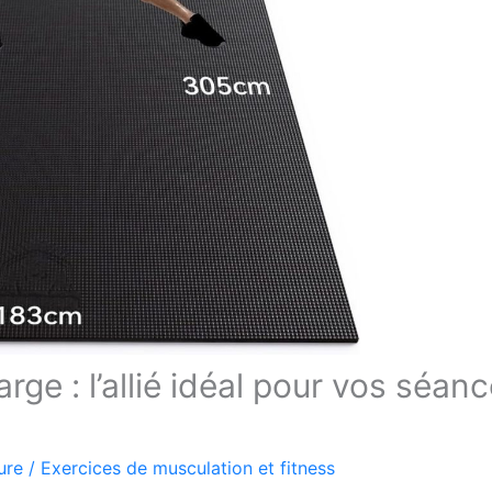
ge : l’allié idéal pour vos séan
ure
/
Exercices de musculation et fitness