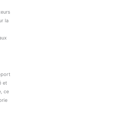
teurs
r la
 aux
pport
é et
, ce
orie