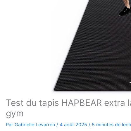
Test du tapis HAPBEAR extra lar
gym
Par
Gabrielle Levarren
/
4 août 2025
/
5 minutes de lect