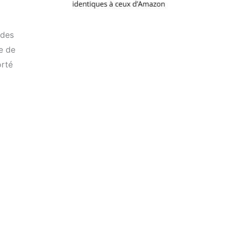
 des
re de
orté