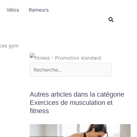
R
Vélos
Rameurs
e
c
h
e
ances gym
r
c
h
e
r
Autres articles dans la catégorie
Exercices de musculation et
fitness