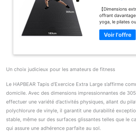
Aérobic, Tapi
【Dimensions extr
offrant davantage
yoga, le pilates 
pour un confort o
design double fac
reste en place su
confiance sans cra
Fabriqué avec des
offre un excellent
articulations, dim
Un choix judicieux pour les amateurs de fitness
l'exercice. 【Maté
nous nous préoccu
Le HAPBEAR Tapis d’Exercice Extra Large s’affirme comm
partir de matéria
seulement cela con
domicile. Avec des dimensions impressionnantes de 305
également votre sé
effectuer une variété d’activités physiques, allant du pi
substances toxiqu
polychlorure de vinyle, il garantit une durabilité excepti
rendre votre parco
sac de rangement 
stable, même sur des surfaces glissantes telles que le ca
d'emmener facileme
qui assure une adhérence parfaite au sol.
sport, à l'extérie