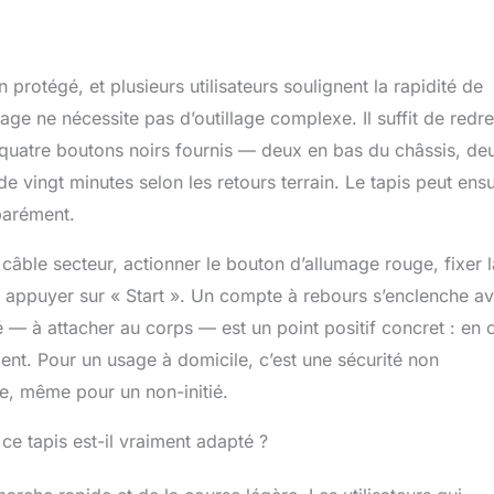
e toutes tailles. 【Console
nelle sur les accoudoirs】Ce tapis de
uipé d’un écran LED intelligent (angle
°) sur les portées d’accoudoirs – il affiche
 protégé, et plusieurs utilisateurs soulignent la rapidité de
la distance, la vitesse, le temps, les
age ne nécessite pas d’outillage complexe. Il suffit de redr
a fréquence cardiaque, rendant les données
r quatre boutons noirs fournis — deux en bas du châssis, de
t visibles d’un coup d’œil. Les accoudoirs
rent des touches de réglage de vitesse, de
e vingt minutes selon les retours terrain. Le tapis peut ensu
qu’un moniteur de fréquence cardiaque,
éparément.
ilisation facile sans interrompre
nt. 【Moteur sans balais amélioré】Ce
câble secteur, actionner le bouton d’allumage rouge, fixer l
 équipé d’un nouveau moteur sans balais de
urée de vie dépasse 3500 heures, lui
 appuyer sur « Start ». Un compte à rebours s’enclenche av
e fonctionner avec puissance même sous
 — à attacher au corps — est un point positif concret : en 
Le moteur émettra un bruit inférieur à 45
ent. Pour un usage à domicile, c’est une sécurité non
e un entraînement tard dans la soirée ne
e repos de la famille. 【Système
le, même pour un non-initié.
nt multiple】Ce tapis roulant électrique
tructure de bande de course composite à 7
 ce tapis est-il vraiment adapté ?
cune composée de matériaux de haute
pé de 8 amortisseurs intégrés à haute