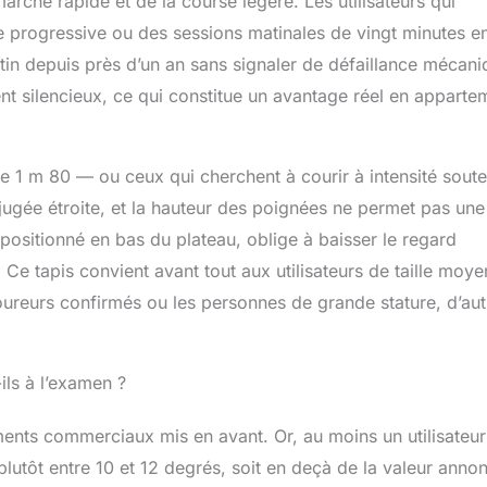
rche rapide et de la course légère. Les utilisateurs qui
et de 2 coussinets d’amortissement
tructure alvéolaire, il forme un système
me progressive ou des sessions matinales de vingt minutes e
nt efficace. Il absorbe efficacement les
matin depuis près d’un an sans signaler de défaillance mécan
la pression sur les articulations et offre
t silencieux, ce qui constitue un avantage réel en apparte
abilité et durabilité à chaque course.
 de 1 m 80 — ou ceux qui cherchent à courir à intensité sout
 jugée étroite, et la hauteur des poignées ne permet pas une
 positionné en bas du plateau, oblige à baisser le regard
 Ce tapis convient avant tout aux utilisateurs de taille moy
ureurs confirmés ou les personnes de grande stature, d’aut
ils à l’examen ?
ments commerciaux mis en avant. Or, au moins un utilisateur
plutôt entre 10 et 12 degrés, soit en deçà de la valeur anno