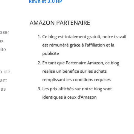
km/h et 3.0 HP
esser
ux
ite
a clé
ant
cas