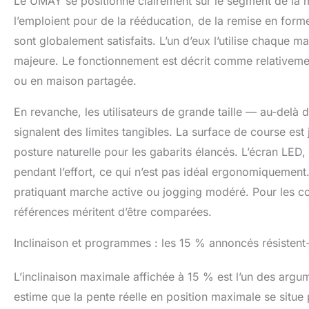
Le UMAY se positionne clairement sur le segment de la ma
performance 
externes en s
l’emploient pour de la rééducation, de la remise en for
d’amortisseme
sont globalement satisfaits. L’un d’eux l’utilise chaque 
chocs, réduit 
majeure. Le fonctionnement est décrit comme relativemen
flexibilité, st
ou en maison partagée.
En revanche, les utilisateurs de grande taille — au-delà
signalent des limites tangibles. La surface de course est
posture naturelle pour les gabarits élancés. L’écran LED,
pendant l’effort, ce qui n’est pas idéal ergonomiquement.
pratiquant marche active ou jogging modéré. Pour les co
références méritent d’être comparées.
Inclinaison et programmes : les 15 % annoncés résistent-
L’inclinaison maximale affichée à 15 % est l’un des argu
estime que la pente réelle en position maximale se situe 