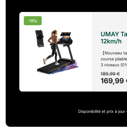
-11%
UMAY Tap
12km/h
【Nouveau tap
course pliable
3 niveaux (0%
stimulant. Do
189,99 €
brûlant jusqu’
169,99 
expérience de 
【Tapis de cou
electrique se
l’espace. Une
115 × 59 × 100 
Disponibilité et prix à jou
d’épaisseur, c
dans n’import
capacité maxi