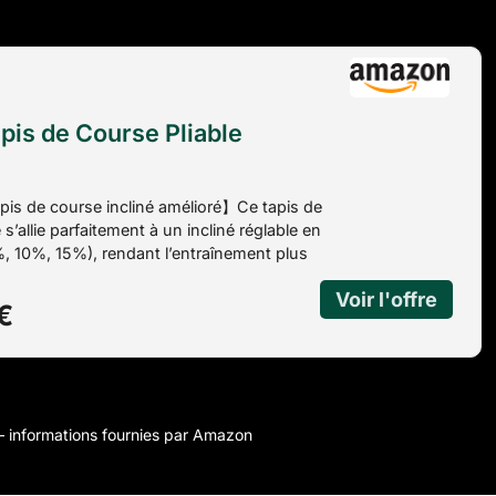
is de Course Pliable
is de course incliné amélioré】Ce tapis de
 s’allie parfaitement à un incliné réglable en
, 10%, 15%), rendant l’entraînement plus
té d’une vitesse maximale de 12 km/h et
à 480 calories par heure, il vous offre une
€
fitness à domicile efficace et pratique.
rse pliable】: Ce tapis de marche
 plie en un tournemain pour économiser de
 fois déplié, ses dimensions sont de
cm, et une fois plié, il ne fait que 12 cm
r – informations fournies par Amazon
e qui lui permet de se glisser facilement
e quel recoin. D’un poids de 20 kg et d’une
male de charge de 136 kg, il convient à des