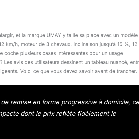
largir, et la marque UMAY y taille sa place avec un modèle
à 12 km/h, moteur de 3 chevaux, inclinaison jusqu’à 15 %, 12
ue coche plusieurs cases intéressantes pour un usage
? Les avis des utilisateurs dessinent un tableau nuancé, ent
xigeants. Voici ce que vous devez savoir avant de trancher.
de remise en forme progressive à domicile, c
acte dont le prix reflète fidèlement le