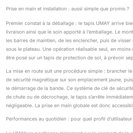
utilisateurs d
Prise en main et installation : aussi simple que promis ?
multifonction
course est éq
réglable de 90
Premier constat à la déballage : le tapis UMAY arrive bien
en temps réel 
livraison ainsi que le soin apporté à l’emballage. Le mont
calories et l
les barres de maintien, de les enclencher, puis de visse
d’entraînemen
étendus intèg
sous le plateau. Une opération réalisable seul, en moins d
volume ainsi 
être posé sur un tapis de protection de sol, à prévoir s
offrant une ut
l’entraîneme
La mise en route suit une procédure simple : brancher le 
treadmill est
2,5 CV – sa d
de sécurité magnétique sur son emplacement jaune, puis
permettant d
le démarrage de la bande. Ce système de clé de sécurité
forte charge. 
de chute ou de décrochage, le tapis s’arrête immédiatem
décibels, mêm
dérange pas l
négligeable. La prise en main globale est donc accessib
d’amortisseme
adopte une s
Performances au quotidien : pour quel profil d’utilisateur
couches, cha
qualité. Équi