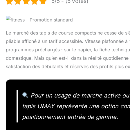
5/5 - (5 votes)
Le marché des tapis de course compacts ne cesse de s’é
pliable affiché à un tarif accessible. Vitesse plafonnée 
programmes préchargés : sur le papier, la fiche techniq
domestique. Mais qu’en est-il dans la réalité quotidienne 
satisfaction des débutants et réserves des profils plus e
Pour un usage de marche active ou 
tapis UMAY représente une option comp
positionnement entrée de gamme.