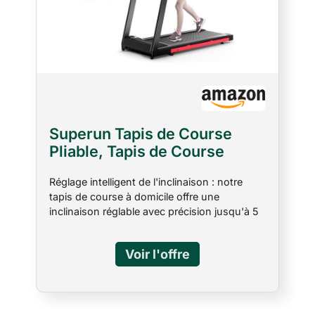
Superun Tapis de Course
Pliable, Tapis de Course
Inclinable Adapté aux
Réglage intelligent de l'inclinaison : notre
équipements de Haute
tapis de course à domicile offre une
Technologie,Max 158KG avec
inclinaison réglable avec précision jusqu'à 5
Cours d'Entraînement et
%, ce qui est pratique à utiliser depuis la
Course Multi-Coureurs, APP
télécommande. Cette fonction simule les
Contrôle
courses en montagne exigeantes et assure
une augmentation efficace de l'intensité de
l'entraînement. Ainsi, vous brûlez non
seulement plus de calories, mais vous
augmentez également la diversité et la