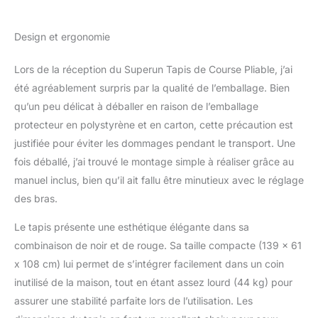
variété de votre entraînement pour une
expérience de course en montagne
Design et ergonomie
authentique chez vous. Moteur puissant à
haute capacité : le moteur haute
Lors de la réception du Superun Tapis de Course Pliable, j’ai
performance ultra silencieux de 3 CV permet
été agréablement surpris par la qualité de l’emballage. Bien
des vitesses de 1 à 16 km/h et offre une
capacité de charge impressionnante allant
qu’un peu délicat à déballer en raison de l’emballage
jusqu'à 136 kg. Le tapis de course pliable
protecteur en polystyrène et en carton, cette précaution est
fonctionne avec un niveau sonore constant
justifiée pour éviter les dommages pendant le transport. Une
de moins de 55 décibels, ce qui vous permet
fois déballé, j’ai trouvé le montage simple à réaliser grâce au
de vous entraîner en toute sécurité jour et
nuit. Surface de course généreuse pour un
manuel inclus, bien qu’il ait fallu être minutieux avec le réglage
confort optimal : le tapis de course
des bras.
professionnel mesure 100x 42 cm pour une
plus grande liberté de mouvement. Les
Le tapis présente une esthétique élégante dans sa
dimensions bien pensées offrent une
combinaison de noir et de rouge. Sa taille compacte (139 x 61
sensation de course naturelle, comme si
x 108 cm) lui permet de s’intégrer facilement dans un coin
vous vous entraîniez en plein air, parfait pour
inutilisé de la maison, tout en étant assez lourd (44 kg) pour
les courses endurantes et les entraînements
intenses. Adapté aux appareils portables de
assurer une stabilité parfaite lors de l’utilisation. Les
haute technologie : tapis de course Superun