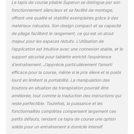
Le tapis de course pliable Superun se distingue par son
intenses. Adapté aux appareils portables de
haute technologie : tapis de course Superun
fonctionnement silencieux et sa facilité de montage,
pour la maison pliable qui convient aux
offrant une qualité et stabilité exemplaires grâce à des
appareils portables de haute technologie et
matériaux robustes. Son design compact et sa capacité
vous offre une expérience sonore et d'image
de pliage facilitent le rangement, ce qui est un atout
impressionnante, plusieurs scénarios de jeu
au choix, divertissement et fitness en même
majeur pour les espaces réduits. L’utilisation de
temps. Rendez votre entraînement plus
l’application est intuitive avec une connexion stable, et le
intéressant en participant à des événements
support sécurisé pour tablette enrichit l’expérience
de course multijoueur tout en affrontant des
d’entraînement. J’apprécie particulièrement l’amorti
coureurs du monde entier. Application
efficace pour la course, même si le prix élevé et le poids
professionnelle de formation d'IA :
connectez facilement le tapis de course de
lourd en limitent la portabilité. La manipulation des
bureau à l'application afin que vous puissiez
boutons en situation de transpiration pourrait être
voir vos données d'entraînement à tout
améliorée, tout comme la traduction des instructions qui
moment. Les entraînements professionnels
reste perfectible. Toutefois, la puissance et les
et les entraîneurs d'IA vous permettent
d'atteindre facilement vos objectifs. Les
fonctionnalités complètes compensent largement ces
programmes d'entraînement basés sur l'IA
petits défauts, rendant ce tapis de course une option
s'adaptent à vos progrès, tandis que la
solide pour un entraînement à domicile intensif.
communauté mondiale vous aide à relever