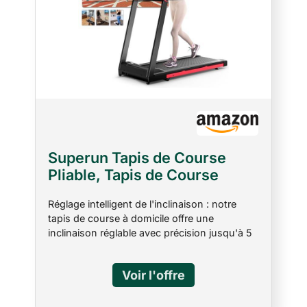
Superun Tapis de Course
Pliable, Tapis de Course
Inclinable Adapté aux
Réglage intelligent de l'inclinaison : notre
équipements de Haute
tapis de course à domicile offre une
Technologie,Max 158KG avec
inclinaison réglable avec précision jusqu'à 5
Cours d'Entraînement et
%, ce qui est pratique à utiliser depuis la
Course Multi-Coureurs, APP
télécommande. Cette fonction simule les
Contrôle
courses en montagne exigeantes et assure
une augmentation efficace de l'intensité de
l'entraînement. Ainsi, vous brûlez non