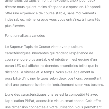
dimensions du tapis en font un excellent choix pour ceux
pour la maison pliable qui convient aux
d’entre nous qui ont moins d’espace à disposition. L’appareil
appareils portables de haute technologie et
offre une expérience de course stable, sans mouvements
vous offre une expérience sonore et d'image
impressionnante, plusieurs scénarios de jeu
indésirables, même lorsque vous vous entraînez à intensités
au choix, divertissement et fitness en même
plus élevées.
temps. Rendez votre entraînement plus
intéressant en participant à des événements
Fonctionnalités avancées
de course multijoueur tout en affrontant des
coureurs du monde entier. Application
Le Superun Tapis de Course vient avec plusieurs
professionnelle de formation d'IA :
caractéristiques innovantes qui rendent l’expérience de
connectez facilement le tapis de course de
course encore plus agréable et intuitive. Il est équipé d’un
bureau à l'application afin que vous puissiez
voir vos données d'entraînement à tout
écran LED qui affiche les données essentielles telles que la
moment. Les entraînements professionnels
distance, la vitesse et le temps. Vous avez également la
et les entraîneurs d'IA vous permettent
possibilité d’incliner le tapis selon deux positions, permettant
d'atteindre facilement vos objectifs. Les
ainsi une personnalisation de l’entraînement selon vos besoins.
programmes d'entraînement basés sur l'IA
s'adaptent à vos progrès, tandis que la
L’une des caractéristiques phares est la compatibilité avec
communauté mondiale vous aide à relever
des défis motivants de groupe.
l’application PitPat, accessible via un smartphone. Cela offre
une dimension connectée à votre utilisation, vous permettant