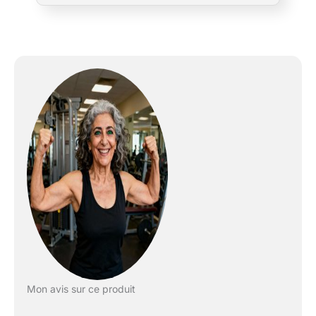
seulement plus de calories, mais vous
augmentez également la diversité et la
variété de votre entraînement pour une
expérience de course en montagne
authentique chez vous. Moteur puissant à
haute capacité : le moteur haute
performance ultra silencieux de 3 CV permet
des vitesses de 1 à 16 km/h et offre une
capacité de charge impressionnante allant
jusqu'à 136 kg. Le tapis de course pliable
fonctionne avec un niveau sonore constant
de moins de 55 décibels, ce qui vous permet
de vous entraîner en toute sécurité jour et
nuit. Surface de course généreuse pour un
confort optimal : le tapis de course
professionnel mesure 100x 42 cm pour une
plus grande liberté de mouvement. Les
dimensions bien pensées offrent une
sensation de course naturelle, comme si
Mon avis sur ce produit
vous vous entraîniez en plein air, parfait pour
les courses endurantes et les entraînements