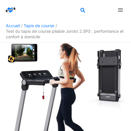
Aller
Rechercher
au
contenu
Accueil
Tapis de course
Test du tapis de course pliable Joroto 2.5PS : performance et
confort à domicile