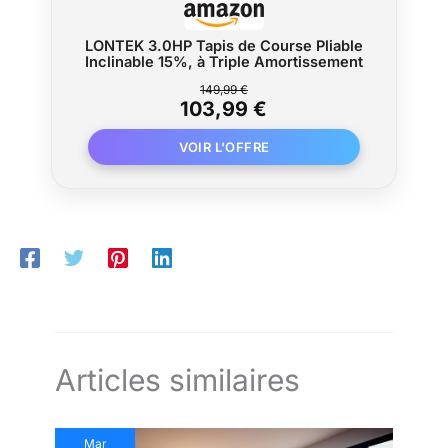
CLIENT : Le tapis de course FOUSAE
est idéal pour les entraînements à
LONTEK 3.0HP Tapis de Course Pliable
Inclinable 15%, à Triple Amortissement
domicile, adapté à tous les âges, et
constitue le choix idéal pour une salle de
149,99 €
sport à domicile ou comme cadeau.
103,99 €
Pour toute question, notre équipe
après-vente professionnelle vous
répondra sous 18 heures.
Articles similaires
Mar