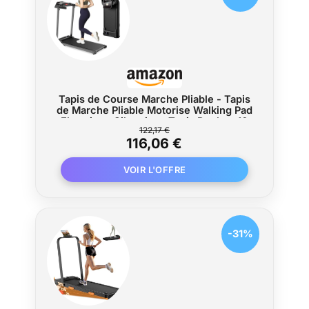
articulations et vos genoux. ÉCRAN LED
ET TÉLÉCOMMANDE : Le grand écran
LED vous permet de consulter
facilement vos données sportives telles
que la vitesse, le temps, la distance et
les calories brûlées. La télécommande
peut être fixée magnétiquement et
Tapis de Course Marche Pliable - Tapis
placée sur le côté du tapis pour éviter de
de Marche Pliable Motorise Walking Pad
la perdre. Le support pour appareil peut
Electrique Silencieux Tapis Roulant 10
122,17 €
km/h Treadmill Compact pour la Maison
accueillir un téléphone portable ou une
116,06 €
et Le Bureau
tablette, vous permettant d'écouter de
la musique et de regarder des vidéos
pendant votre entraînement. PEU
ENCOMBRANT ET AUCUN
ASSEMBLAGE REQUIS : Le tapis de
course FOUSAE est conçu avec soin et
-31%
prêt à l'emploi dès sa sortie de
l'emballage. Il est équipé de roulettes
pour un transport facile. Son design
compact permet de le ranger facilement
sous le canapé ou derrière une porte.
RÉPONSE RAPIDE ET PRIORITÉ AU