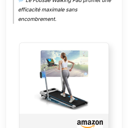
Le Fousae Walking Pad promet une
placée sur le côté du tapis pour éviter de
la perdre. Le support pour appareil peut
efficacité maximale sans
accueillir un téléphone portable ou une
encombrement.
tablette, vous permettant d'écouter de
la musique et de regarder des vidéos
pendant votre entraînement. PEU
ENCOMBRANT ET AUCUN
ASSEMBLAGE REQUIS : Le tapis de
course FOUSAE est conçu avec soin et
prêt à l'emploi dès sa sortie de
l'emballage. Il est équipé de roulettes
pour un transport facile. Son design
compact permet de le ranger facilement
sous le canapé ou derrière une porte.
RÉPONSE RAPIDE ET PRIORITÉ AU
CLIENT : Le tapis de course FOUSAE
est idéal pour les entraînements à
domicile, adapté à tous les âges, et
constitue le choix idéal pour une salle de
sport à domicile ou comme cadeau.
Pour toute question, notre équipe
après-vente professionnelle vous