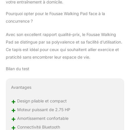
votre entraînement à domicile.
conçu avec soin et prêt à l'emploi dès sa
sortie de l'emballage. Il est équipé de
Pourquoi opter pour le Fousae Walking Pad face à la
roulettes pour un transport facile. Son
concurrence ?
design compact permet de le ranger
facilement sous le canapé ou derrière une
Avec son excellent rapport qualité-prix, le Fousae Walking
porte. RÉPONSE RAPIDE ET PRIORITÉ AU
Pad se distingue par sa polyvalence et sa facilité d’utilisation.
CLIENT : Le tapis de course FOUSAE est
idéal pour les entraînements à domicile,
Ce tapis est idéal pour ceux qui souhaitent allier exercice et
adapté à tous les âges, et constitue le
praticité sans encombrer leur espace de vie.
choix idéal pour une salle de sport à
domicile ou comme cadeau. Pour toute
Bilan du test
question, notre équipe après-vente
professionnelle vous répondra sous 18
heures.
Avantages
+
Design pliable et compact
+
Moteur puissant de 2.75 HP
+
Amortissement confortable
+
Connectivité Bluetooth