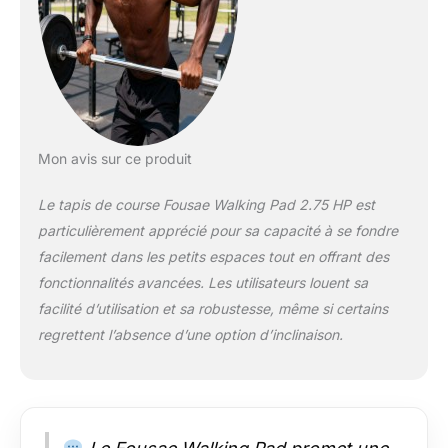
moteur sans balais de 2,75 CV, qui offre
une course silencieuse, fluide et sûre.
Avec un niveau sonore inférieur à 40 dB,
vous n'avez pas à vous soucier de
déranger vos voisins. La charge de 150
kg assure une sécurité accrue.
ABSORPTION EXCEPTIONNELLE DES
CHOCS : Ce tapis de course est doté
Mon avis sur ce produit
d'une bande de course plus large (96-
38 cm) pour une course en toute
Le tapis de course Fousae Walking Pad 2.75 HP est
sécurité. Huit colonnes et deux bandes
particulièrement apprécié pour sa capacité à se fondre
d'amortissement absorbent
facilement dans les petits espaces tout en offrant des
efficacement la force des chocs
fonctionnalités avancées. Les utilisateurs louent sa
pendant la course, protégeant ainsi vos
articulations et vos genoux. ÉCRAN LED
facilité d’utilisation et sa robustesse, même si certains
ET TÉLÉCOMMANDE : Le grand écran
regrettent l’absence d’une option d’inclinaison.
LED vous permet de consulter
facilement vos données sportives telles
que la vitesse, le temps, la distance et
les calories brûlées. La télécommande
peut être fixée magnétiquement et