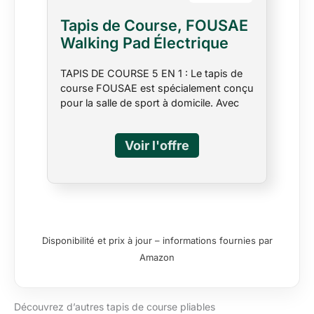
répondra sous 18 heures.
Tapis de Course, FOUSAE
Walking Pad Électrique
Pliable avec Pente 9%, 12
TAPIS DE COURSE 5 EN 1 : Le tapis de
km/h, Moteur 2.75 HP,
course FOUSAE est spécialement conçu
Surface Large 40 cm,
pour la salle de sport à domicile. Avec
Télécommande, Écran
une plage de vitesse de 0,9 à 11 km/h, il
LED, Cadre Renforcé,
convient aux entraînements de 0,8 à 2,4
158 kg Max, pour Maison,
km/h, à la marche de 2,4 à 5 km/h, au
jogging de 5 à 10 km/h et à la course de
Bureau
10 à 11 km/h. Une augmentation de 9 %
de l’inclinaison peut contribuer à
améliorer les performances physiques
de 50 %. PROGRAMMES
D’ENTRAÎNEMENT PERSONNALISÉS
Disponibilité et prix à jour – informations fournies par
AVEC APPLICATION : Le tapis de course
Amazon
FOUSAE, récemment mis à jour, se
connecte à des applications comme
Fitshow, Kinomap et Zwift pour des
Découvrez d’autres tapis de course pliables
entraînements virtuels, des courses et