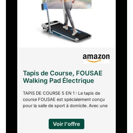
Tapis de Course, FOUSAE
Walking Pad Électrique
Pliable avec Pente 9%, 12
TAPIS DE COURSE 5 EN 1 : Le tapis de
km/h, Moteur 2.75 HP,
course FOUSAE est spécialement conçu
Surface Large 40 cm,
pour la salle de sport à domicile. Avec une
Télécommande, Écran LED,
plage de vitesse de 0,9 à 11 km/h, il
Cadre Renforcé, 158 kg
convient aux entraînements de 0,8 à 2,4
Max, pour Maison, Bureau
km/h, à la marche de 2,4 à 5 km/h, au
jogging de 5 à 10 km/h et à la course de 10