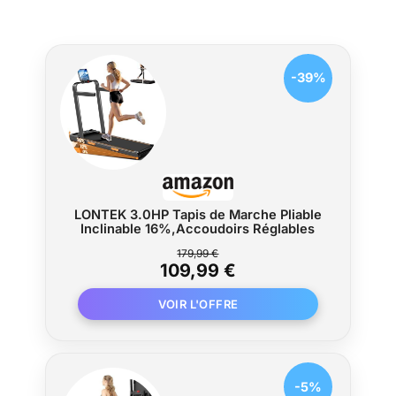
des défis. Suivez facilement vos progrès
en temps réel grâce à des indicateurs
comme la vitesse, la distance, le temps
et les calories. Une expérience ultime
-39%
pour les sportifs. PUISSANT MOTEUR
DE 2,75 CV : L'atout du tapis de course
FOUSAE réside dans son puissant
moteur sans balais de 2,75 CV, qui offre
une course silencieuse, fluide et sûre.
Avec un niveau sonore inférieur à 40 dB,
vous n'avez pas à vous soucier de
LONTEK 3.0HP Tapis de Marche Pliable
déranger vos voisins. La charge de 150
Inclinable 16%,Accoudoirs Réglables
kg assure une sécurité accrue.
ABSORPTION EXCEPTIONNELLE DES
179,99 €
109,99 €
CHOCS : Ce tapis de course est doté
d'une bande de course plus large (96-
38 cm) pour une course en toute
sécurité. Huit colonnes et deux bandes
d'amortissement absorbent
efficacement la force des chocs
pendant la course, protégeant ainsi vos
-5%