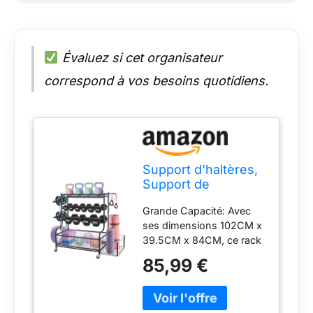
Évaluez si cet organisateur
correspond à vos besoins quotidiens.
Support d'haltères,
Support de
Rangement 102x
Grande Capacité​: Avec
39.5x84CM Avec
ses dimensions ​​102CM x
Crochets Roues
39.5CM x 84CM​​, ce rack
polyvalent est idéal pour
85,99 €
les foyers grâce à son
espace de rangement
généreux. Stockez