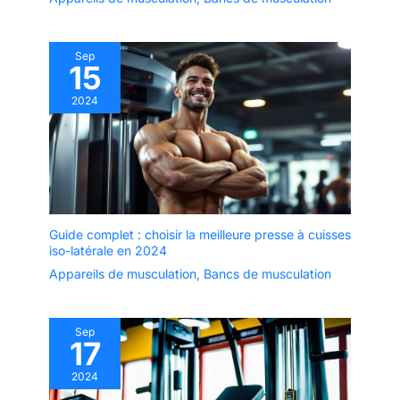
Sep
15
2024
Guide complet : choisir la meilleure presse à cuisses
iso-latérale en 2024
Appareils de musculation
,
Bancs de musculation
Sep
17
2024