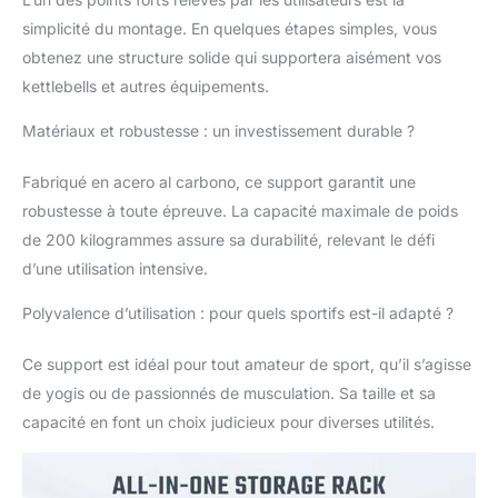
roues à roulement fluide,
simplicité du montage. En quelques étapes simples, vous
dont 2 verrouillables, vous
permettant de déplacer et
obtenez une structure solide qui supportera aisément vos
de positionner le support
kettlebells et autres équipements.
sans effort. Les étagères et
les crochets des deux
Matériaux et robustesse : un investissement durable ?
côtés peuvent être
suspendus de manière
Fabriqué en acero al carbono, ce support garantit une
interchangeable. Utilisation
robustesse à toute épreuve. La capacité maximale de poids
Polyvalente: Il stocke divers
de 200 kilogrammes assure sa durabilité, relevant le défi
équipements de fitness
pour optimiser l’espace
d’une utilisation intensive.
vertical : kettlebells en haut,
haltères au milieu, tapis et
Polyvalence d’utilisation : pour quels sportifs est-il adapté ?
rouleaux de massage dans
un panier latéral, bandes de
Ce support est idéal pour tout amateur de sport, qu’il s’agisse
résistance et élastiques aux
de yogis ou de passionnés de musculation. Sa taille et sa
crochets, et balles ou
capacité en font un choix judicieux pour diverses utilités.
briques de yoga dans le
panier inférieur.
Assemblage Facile: Livré