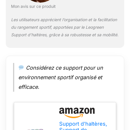
verrouillables, vous
Mon avis sur ce produit
permettant de déplacer et
de positionner le support
Les utilisateurs apprécient l’organisation et la facilitation
sans effort. Les étagères
du rangement sportif, apportées par le Leogreen
et les crochets des deux
Support d’haltères, grâce à sa robustesse et sa mobilité.
côtés peuvent être
suspendus de manière
interchangeable.
Utilisation Polyvalente: Il
stocke divers
équipements de fitness
Considérez ce support pour un
pour optimiser l’espace
environnement sportif organisé et
vertical : kettlebells en
haut, haltères au milieu,
efficace.
tapis et rouleaux de
massage dans un panier
latéral, bandes de
résistance et élastiques
aux crochets, et balles ou
briques de yoga dans le
Support d'haltères,
panier inférieur.
Support de