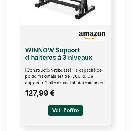
WINNOW Support
d'haltères à 3 niveaux
pour entraînement à la
[Construction robuste] : la capacité de
maison, salle de gym,
poids maximale est de 1000 lb. Ce
exercice, support
support d'haltères est fabriqué en acier
d'haltères
de qualité commerciale. Une structure
127,99 €
stable conçue avec soin permet un
support de poids stable. L'excellent
matériau et la conception lui permettent
de bien résister à de longues périodes
d'efforts intensifs. utilisation. [Économie
d'espace] : la structure de ce support de