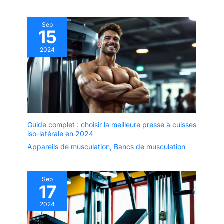
Sep
15
2024
Guide complet : choisir la meilleure presse à cuisses
iso-latérale en 2024
Appareils de musculation
,
Bancs de musculation
Sep
17
2024