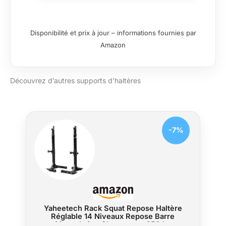
poids a été rigoureusement conçue
avec un triple espace de stockage
compact et un angle pour une meilleure
utilisation de l'espace. Vous pouvez
Disponibilité et prix à jour – informations fournies par
placer le support de poids partout où
Amazon
vous vous sentez à l'aise, ce qui facilite
le chargement et la récupération des
haltères. [Robuste et fiable] : la
Découvrez d’autres supports d’haltères
construction de base triangulaire et la
construction soudée solide permettent
une stabilité inégalée. Fabriqué à partir
d'acier de qualité commerciale extra
épais et recouvert d'un revêtement en
-7%
poudre sombre durable. Il peut
supporter de lourdes charges de
manière constante pendant une longue
période, ce qui rend votre processus
d'exercice plus pratique et plus sûr.
[Double stabilité] : ce support d'haltères
est équipé de pieds en caoutchouc en
Yaheetech Rack Squat Repose Haltère
plus de sa structure triangulaire stable.
Réglable 14 Niveaux Repose Barre
Non seulement il assure davantage la
Musculation Charge max.250 kg