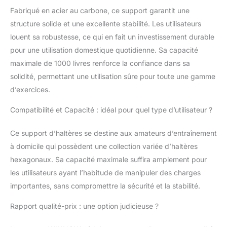
davantage la stabilité, mais il protège
Fabriqué en acier au carbone, ce support garantit une
également votre sol des rayures. En plus
structure solide et une excellente stabilité. Les utilisateurs
de cela, il absorbe également l'impact
louent sa robustesse, ce qui en fait un investissement durable
lorsque vous placez de lourdes charges
dessus, empêchant le rack de glisser.
pour une utilisation domestique quotidienne. Sa capacité
[Stockage efficace] : la conception à 3
maximale de 1000 livres renforce la confiance dans sa
niveaux vous permet d'économiser de
solidité, permettant une utilisation sûre pour toute une gamme
l'espace et rend votre salle de sport à
d’exercices.
domicile beaucoup plus ordonnée lorsque
vos haltères sont tous réunis dans un
Compatibilité et Capacité : idéal pour quel type d’utilisateur ?
espace dédié. La conception compatible
vous permet de stocker différentes tailles
Ce support d’haltères se destine aux amateurs d’entraînement
d'haltères ainsi que d'autres équipements
d'exercice.
à domicile qui possèdent une collection variée d’haltères
hexagonaux. Sa capacité maximale suffira amplement pour
les utilisateurs ayant l’habitude de manipuler des charges
importantes, sans compromettre la sécurité et la stabilité.
Rapport qualité-prix : une option judicieuse ?