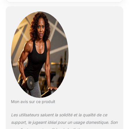
le chargement et la récupération des
haltères. [Robuste et fiable] : la
construction de base triangulaire et la
construction soudée solide permettent
une stabilité inégalée. Fabriqué à partir
d'acier de qualité commerciale extra
épais et recouvert d'un revêtement en
poudre sombre durable. Il peut
supporter de lourdes charges de
manière constante pendant une longue
période, ce qui rend votre processus
d'exercice plus pratique et plus sûr.
[Double stabilité] : ce support d'haltères
est équipé de pieds en caoutchouc en
plus de sa structure triangulaire stable.
Non seulement il assure davantage la
stabilité, mais il protège également votre
Mon avis sur ce produit
sol des rayures. En plus de cela, il
absorbe également l'impact lorsque
Les utilisateurs saluent la solidité et la qualité de ce
vous placez de lourdes charges dessus,
empêchant le rack de glisser. [Stockage
support, le jugeant idéal pour un usage domestique. Son
efficace] : la conception à 3 niveaux