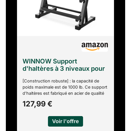
WINNOW Support
d'haltères à 3 niveaux pour
entraînement à la maison,
[Construction robuste] : la capacité de
salle de gym, exercice,
poids maximale est de 1000 lb. Ce support
support d'haltères
d'haltères est fabriqué en acier de qualité
commerciale. Une structure stable conçue
127,99 €
avec soin permet un support de poids
stable. L'excellent matériau et la
conception lui permettent de bien résister
à de longues périodes d'efforts intensifs.
utilisation. [Économie d'espace] : la